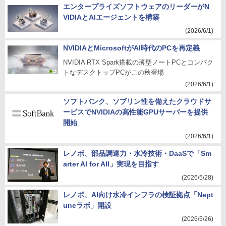
エンタープライズソフトウェアのリーダーがN
VIDIAとAIエージェントを構築
(2026/6/1)
NVIDIAとMicrosoftがAI時代のPCを再定義
NVIDIA RTX Spark搭載の薄型ノートPCとコンパク
トなデスクトップPCがこの秋登場
(2026/6/1)
ソフトバンク、ソブリン性を備えたクラウドサ
ービスでNVIDIAの高性能GPUサーバーを提供
開始
(2026/6/1)
レノボ、部品調達力・水冷技術・DaaSで「Sm
arter AI for All」実現を目指す
(2026/5/28)
レノボ、AI向け水冷インフラの検証拠点「Nept
uneラボ」開設
(2026/5/26)