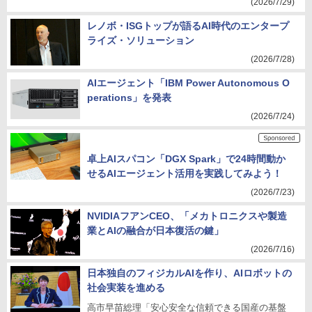
(2026/7/29)
レノボ・ISGトップが語るAI時代のエンタープ
ライズ・ソリューション
(2026/7/28)
AIエージェント「IBM Power Autonomous O
perations」を発表
(2026/7/24)
卓上AIスパコン「DGX Spark」で24時間動か
せるAIエージェント活用を実践してみよう！
(2026/7/23)
NVIDIAフアンCEO、「メカトロニクスや製造
業とAIの融合が日本復活の鍵」
(2026/7/16)
日本独自のフィジカルAIを作り、AIロボットの
社会実装を進める
高市早苗総理「安心安全な信頼できる国産の基盤