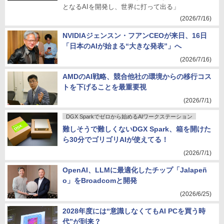
となるAIを開発し、世界に打って出る」
(2026/7/16)
NVIDIAジェンスン・フアンCEOが来日、16日
「日本のAIが始まる“大きな発表”」へ
(2026/7/16)
AMDのAI戦略、競合他社の環境からの移行コス
トを下げることを最重要視
(2026/7/1)
DGX Sparkでゼロから始めるAIワークステーション
難しそうで難しくないDGX Spark、箱を開けた
ら30分でゴリゴリAIが使えてる！
(2026/7/1)
OpenAI、LLMに最適化したチップ「Jalapeñ
o」をBroadcomと開発
(2026/6/25)
2028年度には“意識しなくてもAI PCを買う時
代”が到来？