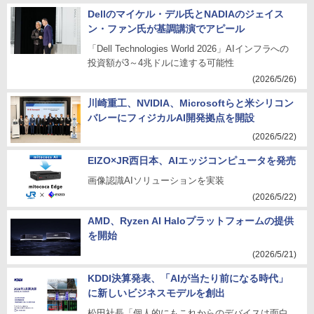
Dellのマイケル・デル氏とNADIAのジェイス
ン・ファン氏が基調講演でアピール
「Dell Technologies World 2026」AIインフラへの
投資額が3～4兆ドルに達する可能性
(2026/5/26)
川崎重工、NVIDIA、Microsoftらと米シリコン
バレーにフィジカルAI開発拠点を開設
(2026/5/22)
EIZO×JR西日本、AIエッジコンピュータを発売
画像認識AIソリューションを実装
(2026/5/22)
AMD、Ryzen AI Haloプラットフォームの提供
を開始
(2026/5/21)
KDDI決算発表、「AIが当たり前になる時代」
に新しいビジネスモデルを創出
松田社長「個人的にもこれからのデバイスは面白