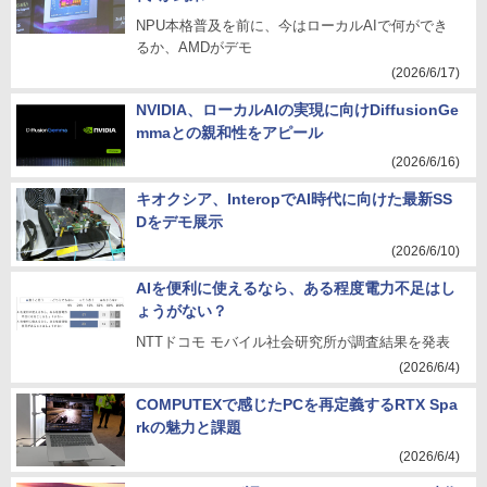
NPU本格普及を前に、今はローカルAIで何ができ
るか、AMDがデモ
(2026/6/17)
NVIDIA、ローカルAIの実現に向けDiffusionGe
mmaとの親和性をアピール
(2026/6/16)
キオクシア、InteropでAI時代に向けた最新SS
Dをデモ展示
(2026/6/10)
AIを便利に使えるなら、ある程度電力不足はし
ょうがない？
NTTドコモ モバイル社会研究所が調査結果を発表
(2026/6/4)
COMPUTEXで感じたPCを再定義するRTX Spa
rkの魅力と課題
(2026/6/4)