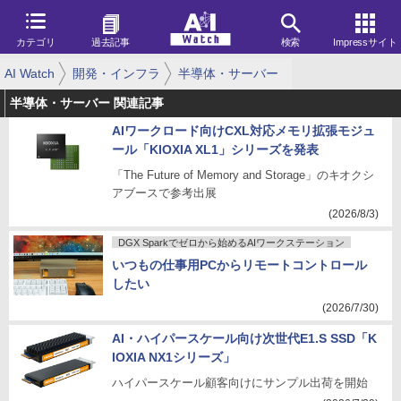
カテゴリ
過去記事
検索
Impressサイト
AI Watch
開発・インフラ
半導体・サーバー
半導体・サーバー 関連記事
AIワークロード向けCXL対応メモリ拡張モジュ
ール「KIOXIA XL1」シリーズを発表
「The Future of Memory and Storage」のキオクシ
アブースで参考出展
(2026/8/3)
DGX Sparkでゼロから始めるAIワークステーション
いつもの仕事用PCからリモートコントロール
したい
(2026/7/30)
AI・ハイパースケール向け次世代E1.S SSD「K
IOXIA NX1シリーズ」
ハイパースケール顧客向けにサンプル出荷を開始