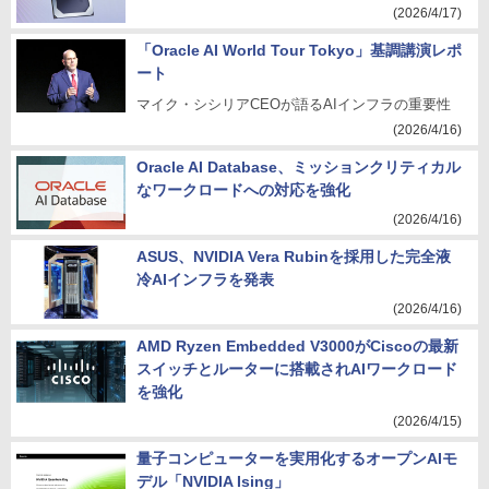
(2026/4/17)
「Oracle AI World Tour Tokyo」基調講演レポ
ート
マイク・シシリアCEOが語るAIインフラの重要性
(2026/4/16)
Oracle AI Database、ミッションクリティカル
なワークロードへの対応を強化
(2026/4/16)
ASUS、NVIDIA Vera Rubinを採用した完全液
冷AIインフラを発表
(2026/4/16)
AMD Ryzen Embedded V3000がCiscoの最新
スイッチとルーターに搭載されAIワークロード
を強化
(2026/4/15)
量子コンピューターを実用化するオープンAIモ
デル「NVIDIA Ising」