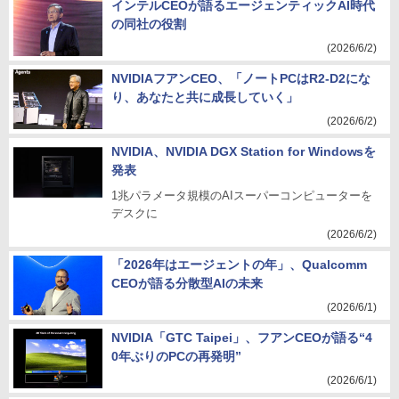
インテルCEOが語るエージェンティックAI時代
の同社の役割
(2026/6/2)
NVIDIAフアンCEO、「ノートPCはR2-D2にな
り、あなたと共に成長していく」
(2026/6/2)
NVIDIA、NVIDIA DGX Station for Windowsを
発表
1兆パラメータ規模のAIスーパーコンピューターを
デスクに
(2026/6/2)
「2026年はエージェントの年」、Qualcomm
CEOが語る分散型AIの未来
(2026/6/1)
NVIDIA「GTC Taipei」、フアンCEOが語る“4
0年ぶりのPCの再発明”
(2026/6/1)