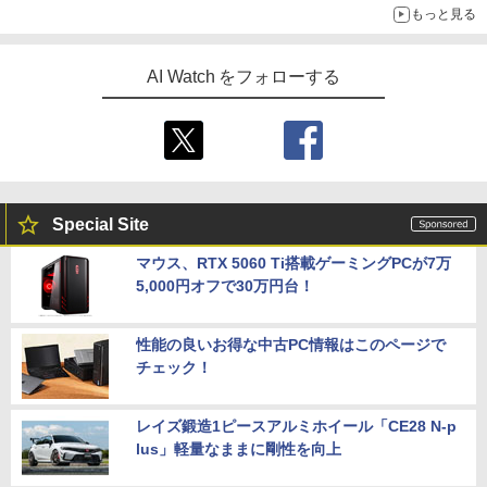
￥0
もっと見る
シリコンパワー デスクトップPC用 メモ
5
リ DDR4 3200 PC4-25600 16GB x 2枚
(32GB) 288Pin 1.2V CL22 SP032GBLF
U320F22
AI Watch をフォローする
￥35,980
Special Site
マウス、RTX 5060 Ti搭載ゲーミングPCが7万
5,000円オフで30万円台！
性能の良いお得な中古PC情報はこのページで
チェック！
レイズ鍛造1ピースアルミホイール「CE28 N-p
lus」軽量なままに剛性を向上