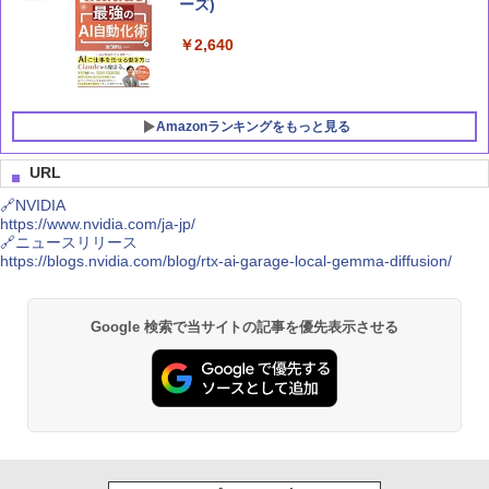
ーズ)
￥2,640
Amazonランキングをもっと見る
URL
🔗NVIDIA
https://www.nvidia.com/ja-jp/
Claude 最強のAI自動化術 (AI仕事術シリ
MSI GeForce RTX 5070 12G VENTUS 2
Crucial(クルーシャル) PRO (マイクロン
1
1
1
🔗ニュースリリース
ーズ)
X OC グラフィックスボード VD9071
製) デスクトップ用メモリ 16GBX2枚 D
https://blogs.nvidia.com/blog/rtx-ai-garage-local-gemma-diffusion/
DR4-3200 メーカー制限付無期限保証CP
2K16G4DFRA32A【国内正規代理店品】
￥2,640
￥117,131
￥43,470
Google 検索で当サイトの記事を優先表示させる
Microsoft 365 Copilot踏み込み活用術
玄人志向 AMD Radeon RX 9060 XT 搭
2
2
（できるビジネス）
載 グラフィックボード 16GB デュアル
シー・エフ・デー販売 CFD販売 CFD St
2
ファン 【国内正規品】 RD-RX9060XT-E
andard デスクトップ用 メモリ DDR4 32
16GB/DF
00 (PC4-25600) 16GB×2枚 288pin DIM
￥2,200
M 相性保証 W4U3200CS-16G
￥63,687