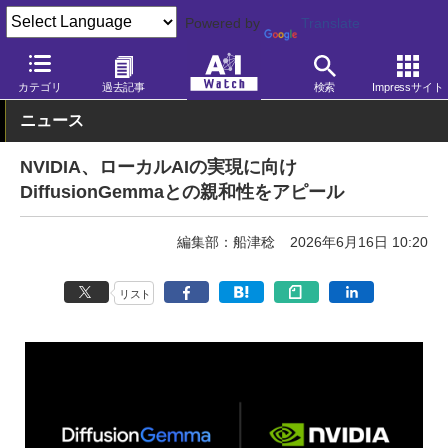
Powered by
Translate
AI Watch
生成AI
テキスト・検索
Gemini
カテゴリ
過去記事
検索
Impressサイト
ニュース
NVIDIA、ローカルAIの実現に向け
DiffusionGemmaとの親和性をアピール
編集部：船津稔
2026年6月16日 10:20
リスト