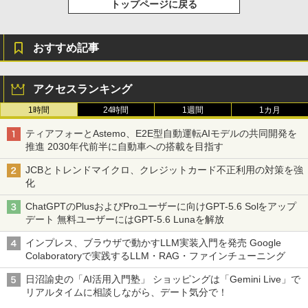
￥32,500
トップページに戻る
徹底攻略ディープラーニングG検定ジェ
3
ネラリスト問題集 第3版
MSI GeForce RTX 5070 Ti 16G GAMIN
3
おすすめ記事
G TRIO OC WHITE グラフィックスボー
CFD販売 デスクトップPC用メモリ グラ
3
ド VD9040
￥2,750
フェン 銅箔 ヒートシンク DDR5-5600 3
2GB×2枚 (64GB) 相性保証 288pin シ
ー・エフ・デー販売 CFD Standard W5
￥191,717
アクセスランキング
U5600CS-32GC46F
1時間
24時間
1週間
1カ月
Claude仕事術 仕事時間は1/100に成果は
￥96,800
4
ティアフォーとAstemo、E2E型自動運転AIモデルの共同開発を
200%になる
【Amazon.co.jp限定】MSI GeForce R
4
推進 2030年代前半に自動車への搭載を目指す
TX 5060 Ti 16G VENTUS 2X OC PLUS
￥2,090
A5クリアファイル同梱版 グラフィック
JCBとトレンドマイクロ、クレジットカード不正利用の対策を強
スボード VD9397
TEAMGROUP (旧称 Team) T-FORCE D
4
化
ELTA RGB DDR5 6000MHz 32GB (16G
Bx2枚) CL38 PC5-48000 デスクトップ
￥110,909
ChatGPTのPlusおよびProユーザーに向けGPT-5.6 Solをアップ
用 メモリ ホワイト Intel XMP3.0 / AMD
デート 無料ユーザーにはGPT-5.6 Lunaを解放
実践Claude Code入門―現場で活用する
EXPO 両対応【TEAMジャパン 国内正規
5
ためのAIコーディングの思考法
品・メーカー無期限保証】FF4D532G60
インプレス、ブラウザで動かすLLM実装入門を発売 Google
00HC38ADC01
ASUS NVIDIA GeForce RTX 5070Ti ビ
5
Colaboratoryで実践するLLM・RAG・ファインチューニング
￥3,300
デオカード 16GB GDDR7 PCI Express
￥76,880
5.0 / PRIME-RTX5070TI-O16G 国内正規
日沼諭史の「AI活用入門塾」 ショッピングは「Gemini Live」で
代理店品
リアルタイムに相談しながら、デート気分で！