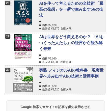
AIを使って考えるための全技術 「最
28
高の発想」を一瞬で生み出す56の技
法
価格 ¥
2,970
最安値 ¥
2,970
在庫あり。
AIは世界をどう変えるのか？ 「AIを
29
つくった人たち」の証言から読み解
く未来
価格 ¥
3,080
最安値 ¥
3,080
在庫あり。
実践 フィジカルAIの教科書 現実世
30
界へ歩み出すAIの技術と活用事例
価格 ¥
3,520
最安値 ¥
3,520
在庫あり。
Google 検索で当サイトの記事を優先表示させる