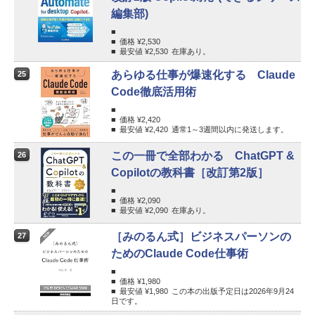
編集部)
価格 ¥
2,530
最安値 ¥
2,530
在庫あり。
あらゆる仕事が爆速化する Claude
25
Code徹底活用術
価格 ¥
2,420
最安値 ¥
2,420
通常1～3週間以内に発送します。
この一冊で全部わかる ChatGPT &
26
Copilotの教科書［改訂第2版］
価格 ¥
2,090
最安値 ¥
2,090
在庫あり。
［みのるん式］ビジネスパーソンの
27
ためのClaude Code仕事術
価格 ¥
1,980
最安値 ¥
1,980
この本の出版予定日は2026年9月24
日です。