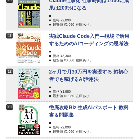
Claude仕事術 仕事時間は1/100に成
10
果は200%になる
価格 ¥
2,090
最安値 ¥
2,090
在庫あり。
実践Claude Code入門―現場で活用
11
するためのAIコーディングの思考法
価格 ¥
3,300
最安値 ¥
3,300
在庫あり。
2ヶ月で月30万円を実現する 超初心
12
者でも稼げるAI活用法
価格 ¥
1,980
最安値 ¥
1,980
在庫あり。
徹底攻略Biz 生成AIパスポート 教科
13
書＆問題集
価格 ¥
2,090
最安値 ¥
2,090
在庫あり。