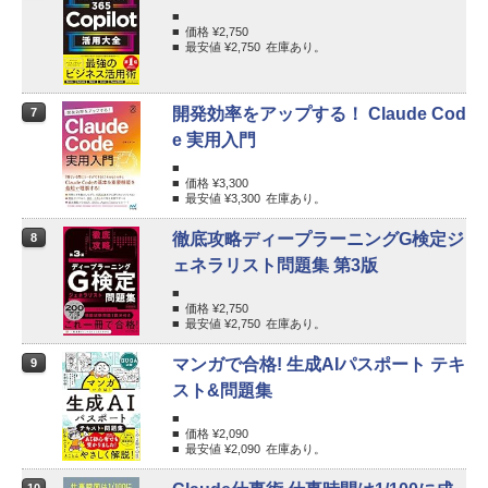
価格 ¥
2,750
最安値 ¥
2,750
在庫あり。
開発効率をアップする！ Claude Cod
7
e 実用入門
価格 ¥
3,300
最安値 ¥
3,300
在庫あり。
徹底攻略ディープラーニングG検定ジ
8
ェネラリスト問題集 第3版
価格 ¥
2,750
最安値 ¥
2,750
在庫あり。
マンガで合格! 生成AIパスポート テキ
9
スト&問題集
価格 ¥
2,090
最安値 ¥
2,090
在庫あり。