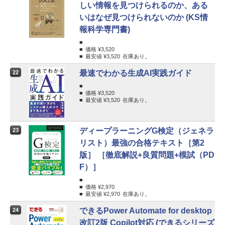
しい情報を見つけられるのか、ある
いはなぜ見つけられないのか (KS情
報科学専門書)
価格 ¥
3,520
最安値 ¥
3,520
在庫あり。
最速でわかる生成AI実践ガイド
22
価格 ¥
3,520
最安値 ¥
3,520
在庫あり。
ディープラーニングG検定（ジェネラ
23
リスト）最強の合格テキスト［第2
版］ ［徹底解説+良質問題+模試（PD
F）］
価格 ¥
2,970
最安値 ¥
2,970
在庫あり。
できるPower Automate for desktop
24
改訂2版 Copilot対応 (できるシリーズ