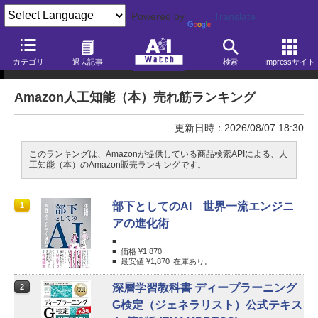
Powered by
Translate
カテゴリ
過去記事
検索
Impressサイト
ランキング
Amazon人工知能（本）売れ筋ランキング
更新日時：2026/08/07 18:30
このランキングは、Amazonが提供している商品検索APIによる、人
工知能（本）のAmazon販売ランキングです。
部下としてのAI 世界一流エンジニ
1
アの進化術
価格 ¥
1,870
最安値 ¥
1,870
在庫あり。
深層学習教科書 ディープラーニング
2
G検定（ジェネラリスト）公式テキス