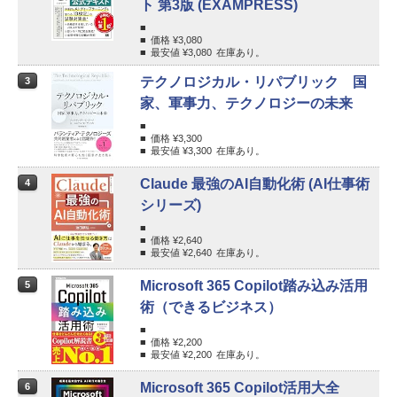
ト 第3版 (EXAMPRESS)
価格 ¥
3,080
最安値 ¥
3,080
在庫あり。
テクノロジカル・リパブリック 国
3
家、軍事力、テクノロジーの未来
価格 ¥
3,300
最安値 ¥
3,300
在庫あり。
Claude 最強のAI自動化術 (AI仕事術
4
シリーズ)
価格 ¥
2,640
最安値 ¥
2,640
在庫あり。
Microsoft 365 Copilot踏み込み活用
5
術（できるビジネス）
価格 ¥
2,200
最安値 ¥
2,200
在庫あり。
Microsoft 365 Copilot活用大全
6