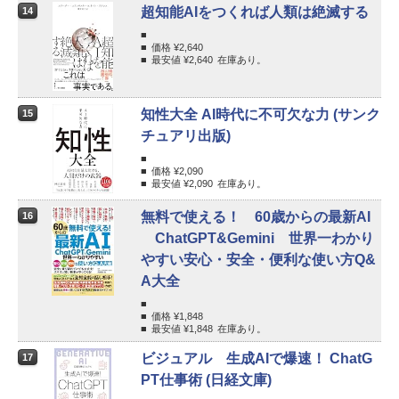
超知能AIをつくれば人類は絶滅する
14
価格 ¥
2,640
最安値 ¥
2,640
在庫あり。
知性大全 AI時代に不可欠な力 (サンク
15
チュアリ出版)
価格 ¥
2,090
最安値 ¥
2,090
在庫あり。
無料で使える！ 60歳からの最新AI
16
ChatGPT&Gemini 世界一わかり
やすい安心・安全・便利な使い方Q&
A大全
価格 ¥
1,848
最安値 ¥
1,848
在庫あり。
ビジュアル 生成AIで爆速！ ChatG
17
PT仕事術 (日経文庫)