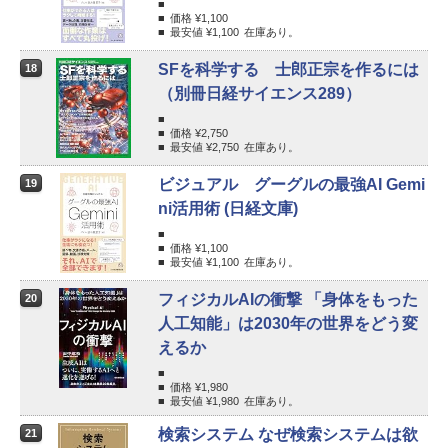
価格 ¥
1,100
最安値 ¥
1,100
在庫あり。
SFを科学する 士郎正宗を作るには
18
（別冊日経サイエンス289）
価格 ¥
2,750
最安値 ¥
2,750
在庫あり。
ビジュアル グーグルの最強AI Gemi
19
ni活用術 (日経文庫)
価格 ¥
1,100
最安値 ¥
1,100
在庫あり。
フィジカルAIの衝撃 「身体をもった
20
人工知能」は2030年の世界をどう変
えるか
価格 ¥
1,980
最安値 ¥
1,980
在庫あり。
検索システム なぜ検索システムは欲
21