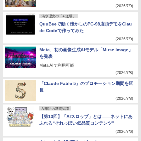
(2026/7/9)
清水理史の「AI道場」
QuuBeeで動く懐かしのPC-98店頭デモをClau
de Codeで作ってみた
(2026/7/9)
Meta、初の画像生成AIモデル「Muse Image」
を発表
Meta AIで利用可能
(2026/7/8)
「Claude Fable 5」のプロモーション期間を延
長
(2026/7/8)
AI用語の基礎知識
【第13回】「AIスロップ」とは――ネットにあ
ふれる“それっぽい低品質コンテンツ”
(2026/7/6)