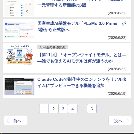
一元管理する新機能のβ版
(2026/6/22)
国産生成AI基盤モデル「PLaMo 3.0 Prime」が
β版から正式版へ
(2026/6/22)
AI用語の基礎知識
【第11回】「オープンウェイトモデル」とは―
―誰でも使えるAIモデルは何が違うのか
(2026/6/22)
Claude Codeで制作中のコンテンツをリアルタ
イムにプレビューできる機能を追加
(2026/6/19)
1
2
3
4
…
6
前へ
次へ