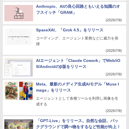
Anthropic、AIの良心回路ともいえる知識のオ
フスイッチ「GRAM」
(2026/7/9)
SpaceXAI、「Grok 4.5」をリリース
コーディング、エージェント業務などに威力を発
揮
(2026/7/9)
AIエージェント「Claude Cowork」でWeb/iO
S/Androidのβ版をリリース
(2026/7/9)
Meta、最新のメディア生成AIモデル「Muse I
mage」をリリース
エージェントとして各種ツールを利用し画像を生
成する
(2026/7/9)
「GPT-Live」をリリース。自然な会話、バッ
クグラウンドで調べ物をするなど性能が向上！