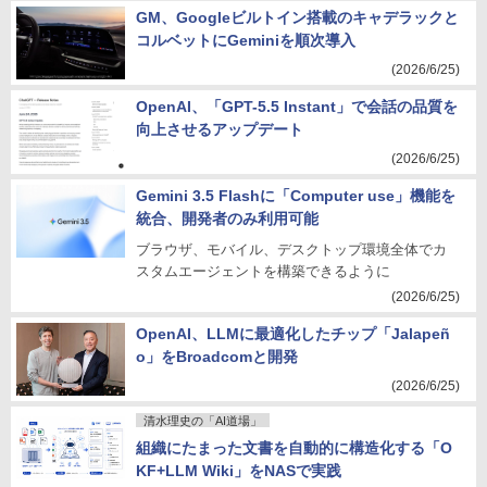
GM、Googleビルトイン搭載のキャデラックと
コルベットにGeminiを順次導入
(2026/6/25)
OpenAI、「GPT-5.5 Instant」で会話の品質を
向上させるアップデート
(2026/6/25)
Gemini 3.5 Flashに「Computer use」機能を
統合、開発者のみ利用可能
ブラウザ、モバイル、デスクトップ環境全体でカ
スタムエージェントを構築できるように
(2026/6/25)
OpenAI、LLMに最適化したチップ「Jalapeñ
o」をBroadcomと開発
(2026/6/25)
清水理史の「AI道場」
組織にたまった文書を自動的に構造化する「O
KF+LLM Wiki」をNASで実践