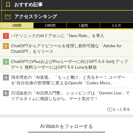
おすすめ記事
アクセスランキング
1時間
24時間
1週間
1カ月
パナソニックのAIドアホンに「New Relic」を導入
ChatGPTからアドビツールを使用し創作可能な「Adobe for
ChatGPT」をリリース
ChatGPTのPlusおよびProユーザーに向けGPT-5.6 Solをアップ
デート 無料ユーザーにはGPT-5.6 Lunaを解放
清水理史の「AI道場」 「もっと働け」と光るキー！ ユーザー
を“自分自身の管理職”に変えるOpenAI「Codex Micro」
日沼諭史の「AI活用入門塾」 ショッピングは「Gemini Live」で
リアルタイムに相談しながら、デート気分で！
もっと見る
AI Watch をフォローする