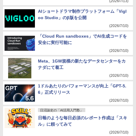
(2026/7/13)
AIショートドラマ制作プラットフォーム「Vigl
oo Studio」のβ版を公開
(2026/7/10)
「Cloud Run sandboxes」でAI生成コードを
安全に実行可能に
(2026/7/10)
Meta、1GW規模の新たなデータセンターをカ
ナダにて着工
(2026/7/10)
1ドルあたりのパフォーマンスが向上「GPT-5.
6」正式リリース
(2026/7/10)
日沼諭史の「AI活用入門塾」
日報のような毎日必須のレポート作成は「スキ
ル」に頼ってみて
(2026/7/10)