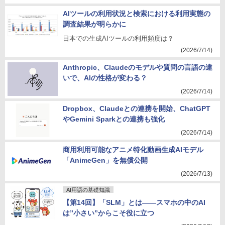
AIツールの利用状況と検索における利用実態の
調査結果が明らかに
日本での生成AIツールの利用頻度は？
(2026/7/14)
Anthropic、Claudeのモデルや質問の言語の違
いで、AIの性格が変わる？
(2026/7/14)
Dropbox、Claudeとの連携を開始、ChatGPT
やGemini Sparkとの連携も強化
(2026/7/14)
商用利用可能なアニメ特化動画生成AIモデル
「AnimeGen」を無償公開
(2026/7/13)
AI用語の基礎知識
【第14回】「SLM」とは――スマホの中のAI
は”小さい”からこそ役に立つ