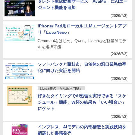
タレント生成動画サービス「AvaMo」にAIエー
ジェント機能を追加
(2026/7/3)
iPhone/iPad用ローカルLLMエージェントアプ
リ「LocaNeco」
Gemma 4をはじめ、Qwen、Llamaなど軽量AIモデ
ルを選択可能
(2026/7/3)
ソフトバンクと藤枝市、自治体の窓口業務効率
化に向けた実証を開始
(2026/7/3)
日沼諭史の「AI活用入門塾」
好きなタイミングでAI処理を実行できる「スケ
ジュール」機能、W杯の結果も「いい頃合い」
にゲット
(2026/7/3)
インプレス、AIモデルの内部構造と実践技術を
網羅した書籍発売