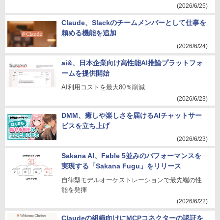
(2026/6/25)
Claude、Slackのチームメンバーとして仕事を
頼める機能を追加
(2026/6/24)
ai&、日本企業向け高性能AI推論プラットフォ
ームを提供開始
AI利用コストを最大80％削減
(2026/6/23)
DMM、癒しや楽しさを届けるAIチャットサー
ビスを立ち上げ
(2026/6/23)
Sakana AI、Fable 5並みのパフォーマンスを
実現する「Sakana Fugu」をリリース
自律型モデルオーケストレーションで最先端の性
能を発揮
(2026/6/22)
Claudeの組織向けにMCPコネクターの認証を