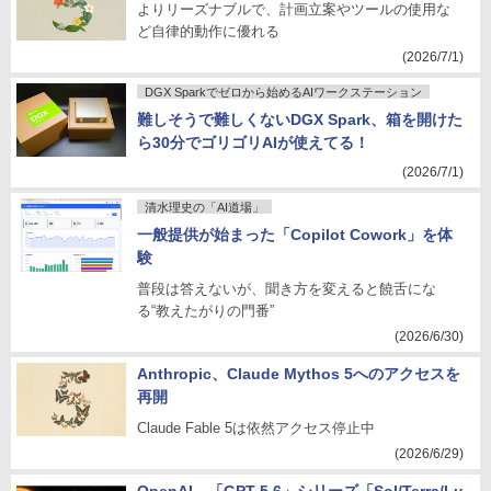
よりリーズナブルで、計画立案やツールの使用な
ど自律的動作に優れる
(2026/7/1)
DGX Sparkでゼロから始めるAIワークステーション
難しそうで難しくないDGX Spark、箱を開けた
ら30分でゴリゴリAIが使えてる！
(2026/7/1)
清水理史の「AI道場」
一般提供が始まった「Copilot Cowork」を体
験
普段は答えないが、聞き方を変えると饒舌にな
る“教えたがりの門番”
(2026/6/30)
Anthropic、Claude Mythos 5へのアクセスを
再開
Claude Fable 5は依然アクセス停止中
(2026/6/29)