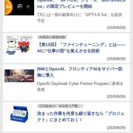
OpenAI、「GPT-5.6」シリーズ「Sol/Terra/Lu
na」の限定プレビューを開始
7月には一部の顧客向けに「GPT-5.6 Sol」を提供
予定
(2026/6/29)
AI用語の基礎知識
【第12回】「ファインチューニング」とは――
AIに“仕事の型”を覚えさせる技術
(2026/6/29)
IBMとOpenAI、フロンティアAIをサイバー防
御に導入
OpenAI Daybreak Cyber Partner Programに参画を
発表
(2026/6/26)
日沼諭史の「AI活用入門塾」
決まった作業を何度も繰り返すなら「プロジェ
クト」にまとめておく！
(2026/6/26)