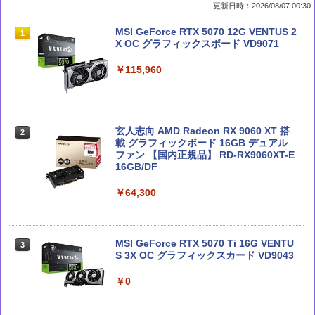
更新日時：2026/08/07 00:30
部下としてのAI 世界一流エンジニアの
Claude 最強のAI自動化術 (AI仕事術シリ
MSI GeForce RTX 5070 12G VENTUS 2
1
1
1
進化術
ーズ)
X OC グラフィックスボード VD9071
￥1,870
￥2,640
￥115,960
深層学習教科書 ディープラーニング G検
Microsoft 365 Copilot踏み込み活用術
玄人志向 AMD Radeon RX 9060 XT 搭
2
2
2
定（ジェネラリスト）公式テキスト 第3
（できるビジネス）
載 グラフィックボード 16GB デュアル
版 (EXAMPRESS)
ファン 【国内正規品】 RD-RX9060XT-E
16GB/DF
￥2,200
￥3,080
￥64,300
徹底攻略ディープラーニングG検定ジェ
テクノロジカル・リパブリック 国家、
3
3
ネラリスト問題集 第3版
軍事力、テクノロジーの未来
MSI GeForce RTX 5070 Ti 16G VENTU
3
S 3X OC グラフィックスカード VD9043
￥2,750
￥3,300
￥0