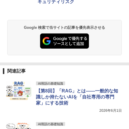
キュリティリスク
￥34,800
Google 検索で当サイトの記事を優先表示させる
シー・エフ・デー販売 CFD販売 CFD St
2
andard デスクトップ用 メモリ DDR4 32
00 (PC4-25600) 16GB×2枚 288pin DIM
M 相性保証 W4U3200CS-16G
￥32,500
関連記事
CFD販売 デスクトップPC用メモリ グラ
3
フェン 銅箔 ヒートシンク DDR5-5600 3
AI用語の基礎知識
2GB×2枚 (64GB) 相性保証 288pin シ
ー・エフ・デー販売 CFD Standard W5
【第8回】「RAG」とは――一般的な知
U5600CS-32GC46F
識しか持たないAIを「自社専用の専門
家」にする技術
￥96,800
2026年6月1日
AI用語の基礎知識
TEAMGROUP (旧称 Team) T-FORCE D
4