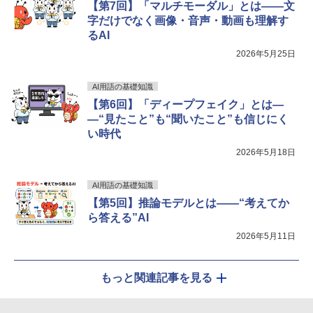
ELTA RGB DDR5 6000MHz 32GB (16G
【第7回】「マルチモーダル」とは――文
Bx2枚) CL38 PC5-48000 デスクトップ
字だけでなく画像・音声・動画も理解す
用 メモリ ホワイト Intel XMP3.0 / AMD
るAI
EXPO 両対応【TEAMジャパン 国内正規
品・メーカー無期限保証】FF4D532G60
2026年5月25日
00HC38ADC01
AI用語の基礎知識
￥76,880
【第6回】「ディープフェイク」とは―
―“見たこと”も“聞いたこと”も信じにく
い時代
シリコンパワー デスクトップPC用 メモ
5
リ DDR4 3200 PC4-25600 16GB x 2枚
2026年5月18日
(32GB) 288Pin 1.2V CL22 SP032GBLF
U320F22
AI用語の基礎知識
￥33,839
【第5回】推論モデルとは――“考えてか
ら答える”AI
2026年5月11日
もっと関連記事を見る