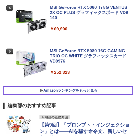
Claude仕事術 仕事時間は1/100に成果は
Claude 最強のAI自動化術 (AI仕事術シリ
4
MSI GeForce RTX 5060 Ti 8G VENTUS
4
4
200%になる
ーズ)
2X OC PLUS グラフィックスボード VD9
140
￥2,090
￥2,640
￥69,900
実践Claude Code入門―現場で活用する
Microsoft 365 Copilot踏み込み活用術
5
5
MSI GeForce RTX 5080 16G GAMING
5
ためのAIコーディングの思考法
（できるビジネス）
TRIO OC WHITE グラフィックスカード
VD8976
￥3,300
￥2,200
￥252,323
Amazonランキングをもっと見る
編集部のおすすめ記事
Crucial(クルーシャル) PRO (マイクロン
AI用語の基礎知識
1
製) デスクトップ用メモリ 16GBX2枚 D
【第9回】「プロンプト・インジェクショ
DR4-3200 メーカー制限付無期限保証CP
ン」とは――AIを騙す命令文、新しいセ
2K16G4DFRA32A【国内正規代理店品】