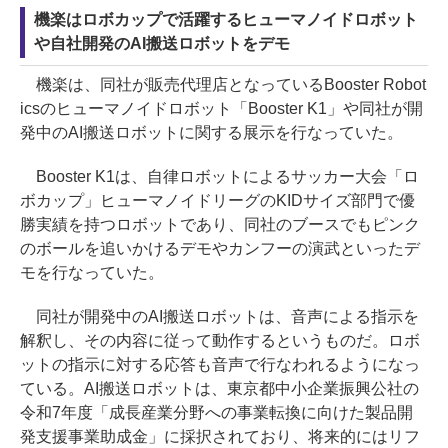
機楽はロボカップで活躍するヒューマノイドロボット
や自社開発のAI搬送ロボットをデモ
機楽は、同社が販売代理店となっているBooster Robot
icsのヒューマノイドロボット「Booster K1」や同社が開
発中のAI搬送ロボットに関する展示を行なっていた。
Booster K1は、自律ロボットによるサッカー大会「ロ
ボカップ」ヒューマノイドリーグのKIDサイズ部門で優
勝実績を持つロボットであり、同社のブースでもピンク
のボールを追いかけるデモやカンフーの演武といったデ
モを行なっていた。
同社が開発中のAI搬送ロボットは、音声による指示を
解釈し、その内容に従って動作するというものだ。ロボ
ットの指示に対する応答も音声で行なわれるようになっ
ている。AI搬送ロボットは、東京都中小企業振興公社の
令和7年度「成長産業分野への事業転換に向けた製品開
発支援事業助成金」に採択されており、将来的にはリフ