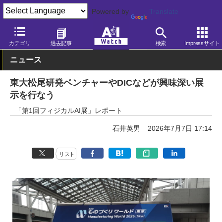
Powered by
Translate
AI Watch
AI活用
フィジカル・ロボット
カテゴリ
過去記事
検索
Impressサイト
ニュース
東大松尾研発ベンチャーやDICなどが興味深い展
示を行なう
「第1回フィジカルAI展」レポート
石井英男
2026年7月7日 17:14
リスト