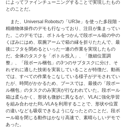
によってファインチューニングすることで実現したもの
とのことだ。
また、Universal Robotsの「UR3e」を使った多段階・
精緻物体操作のデモも行なっており、注目が集まってい
た。このデモでは、ボトルをつかんで段ボール箱の中の
くぼみにはめ、双腕アームで箱の縁を折りたたんで、最
後にフタを閉めるといった一連の作業を実現したもの
だ。全体のタスクを「ボトル投入」、「微細位置調
整」、「段ボール梱包」の3つのサブタスクに分け、そ
れぞれに適した技術を実装していることが特徴だ。動画
では、すべての作業をこなしている様子がデモされてい
たが、時間がかかるため、ブースでは、最後の「段ボー
ル梱包」のタスクのみ実演が行なわれていた。段ボール
箱は柔らかく、形状も微妙に異なるが、VLAに強化学習
を組み合わせたRL-VLAを利用することで、形状や位置
の違いなども吸収できるようになったとのことだ。段ボ
ール箱を閉じる動作はかなり高速で、素晴らしいデモで
あった。