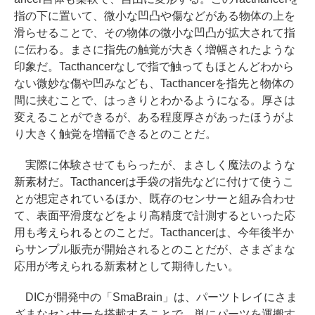
指の下に置いて、微小な凹凸や傷などがある物体の上を
滑らせることで、その物体の微小な凹凸が拡大されて指
に伝わる。まさに指先の触覚が大きく増幅されたような
印象だ。Tacthancerなしで指で触ってもほとんどわから
ない微妙な傷や凹みなども、Tacthancerを指先と物体の
間に挟むことで、はっきりとわかるようになる。厚さは
変えることができるが、ある程度厚さがあったほうがよ
り大きく触覚を増幅できるとのことだ。
実際に体験させてもらったが、まさしく魔法のような
新素材だ。Tacthancerは手袋の指先などに付けて使うこ
とが想定されているほか、既存のセンサーと組み合わせ
て、表面平滑度などをより高精度で計測するといった応
用も考えられるとのことだ。Tacthancerは、今年後半か
らサンプル販売が開始されるとのことだが、さまざまな
応用が考えられる新素材として期待したい。
DICが開発中の「SmaBrain」は、パーツトレイにさま
ざまなセンサーを搭載することで、単にパーツを運搬す