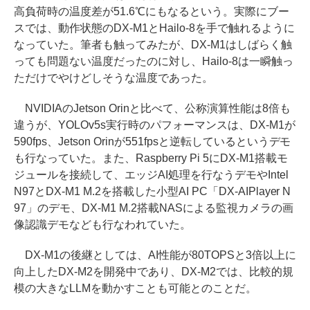
高負荷時の温度差が51.6℃にもなるという。実際にブー
スでは、動作状態のDX-M1とHailo-8を手で触れるように
なっていた。筆者も触ってみたが、DX-M1はしばらく触
っても問題ない温度だったのに対し、Hailo-8は一瞬触っ
ただけでやけどしそうな温度であった。
NVIDIAのJetson Orinと比べて、公称演算性能は8倍も
違うが、YOLOv5s実行時のパフォーマンスは、DX-M1が
590fps、Jetson Orinが551fpsと逆転しているというデモ
も行なっていた。また、Raspberry Pi 5にDX-M1搭載モ
ジュールを接続して、エッジAI処理を行なうデモやIntel
N97とDX-M1 M.2を搭載した小型AI PC「DX-AIPlayer N
97」のデモ、DX-M1 M.2搭載NASによる監視カメラの画
像認識デモなども行なわれていた。
DX-M1の後継としては、AI性能が80TOPSと3倍以上に
向上したDX-M2を開発中であり、DX-M2では、比較的規
模の大きなLLMを動かすことも可能とのことだ。