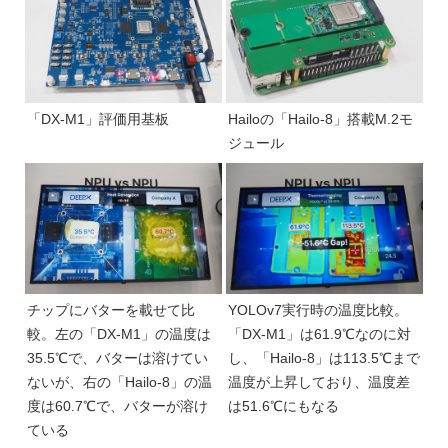
「DX-M1」評価用基板
Hailoの「Hailo-8」搭載M.2モ
ジュール
チップにバターを載せて比
YOLOv7実行時の温度比較。
較。左の「DX-M1」の温度は
「DX-M1」は61.9℃なのに対
35.5℃で、バターは溶けてい
し、「Hailo-8」は113.5℃まで
ないが、右の「Hailo-8」の温
温度が上昇しており、温度差
度は60.7℃で、バターが溶け
は51.6℃にもなる
ている