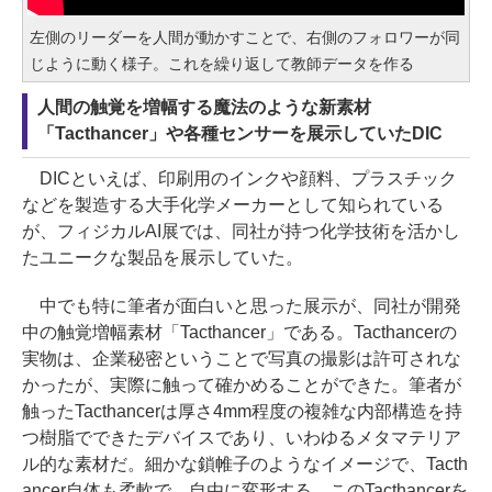
左側のリーダーを人間が動かすことで、右側のフォロワーが同
じように動く様子。これを繰り返して教師データを作る
人間の触覚を増幅する魔法のような新素材
「Tacthancer」や各種センサーを展示していたDIC
DICといえば、印刷用のインクや顔料、プラスチック
などを製造する大手化学メーカーとして知られている
が、フィジカルAI展では、同社が持つ化学技術を活かし
たユニークな製品を展示していた。
中でも特に筆者が面白いと思った展示が、同社が開発
中の触覚増幅素材「Tacthancer」である。Tacthancerの
実物は、企業秘密ということで写真の撮影は許可されな
かったが、実際に触って確かめることができた。筆者が
触ったTacthancerは厚さ4mm程度の複雑な内部構造を持
つ樹脂でできたデバイスであり、いわゆるメタマテリア
ル的な素材だ。細かな鎖帷子のようなイメージで、Tacth
ancer自体も柔軟で、自由に変形する。このTacthancerを