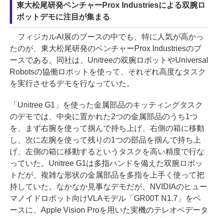
東大松尾研発ベンチャーProx Industriesによる双腕ロ
ボットデモに注目が集まる
フィジカルAI展のブースの中でも、特に人気が高かっ
たのが、東大松尾研発のベンチャーProx Industriesのブ
ースである。同社は、Unitreeの双腕ロボットやUniversal
Robotsの協働ロボットを使って、それぞれ高度なタスク
を実行させるデモを行なっていた。
「Unitree G1」を使った金属部品のキッティングタスク
のデモでは、中央に置かれた2つの金属部品のうち1つ
を、まず右腕を使って掴んで持ち上げ、右側の箱に移動
し、次に左腕を使って残りの1つの部品を掴んで持ち上
げ、左側の箱に移動するというタスクを高い精度で行な
っていた。Unitree G1は多指ハンドを備えた双腕ロボッ
トだが、複雑な形状の金属部品を多指を上手く使って把
持していた。なかなか見事なデモだが、NVIDIAのヒュー
マノイドロボット向けVLAモデル「GR00T N1.7」をベ
ースに、Apple Vision Proを用いた実機のテレオペデータ