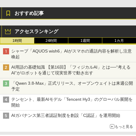
おすすめ記事
アクセスランキング
1時間
24時間
1週間
1カ月
シャープ「AQUOS wish6」AIがスマホの通話内容を解析し注意
喚起
AI用語の基礎知識 【第16回】「フィジカルAI」とは──“考える
AI”がロボットを通じて現実世界で動き出す
「Qwen 3.8-Max」正式リリース。オープンウェイトは来週公開
予定
テンセント、最新AIモデル「Tencent Hy3」のグローバル展開を
開始
AIガバナンス第三者認証制度を創設「C認証」を運用開始
もっと見る