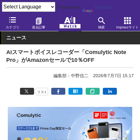
Powered by
Translate
AI Watch
AI活用
ビジネス・業務
カテゴリ
過去記事
検索
Impressサイト
ニュース
AIスマートボイスレコーダー「Comulytic Note
Pro」がAmazonセールで10％OFF
編集部：中野信二
2026年7月7日 15:17
リスト