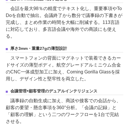
会話を最大98％の精度でテキスト化し、重要事項やTo
Doを自動で抽出。会議終了から数分で議事録の下書きが
完成し、まとめ作業の時間を大幅に削減する。113言語
に対応しており、多言語会議や海外での商談にも使え
る。
厚さ3mm・重量27gの薄型設計
スマートフォンの背面にマグネットで装着できるカー
ドサイズの薄型ボディ。航空グレードアルミニウム合金
のCNC一体成型加工に加え、Corning Gorilla Glassを採
用し、デザイン性と堅牢性を両立した。
会議管理×顧客管理のデュアルインテリジェンス
議事録の自動生成に加え、商談や接客での会話から、
顧客の要望・懸念事項を360°分析。「会議の記録」と
「顧客の理解」という二つのワークフローを1台で完結
させる。