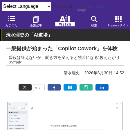
Powered by
Translate
AI Watch
生成AI
テキスト・検索
Copilot
カテゴリ
過去記事
検索
Impressサイト
清水理史の「AI道場」
一般提供が始まった「Copilot Cowork」を体験
普段は答えないが、聞き方を変えると饒舌になる“教えたがり
の門番”
清水理史
2026年6月30日 14:52
リスト