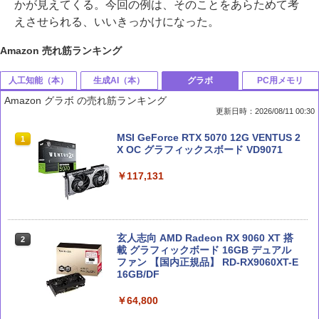
かが見えてくる。今回の例は、そのことをあらためて考
えさせられる、いいきっかけになった。
Amazon 売れ筋ランキング
人工知能（本）
生成AI（本）
グラボ
PC用メモリ
Amazon グラボ の売れ筋ランキング
更新日時：2026/08/11 00:30
部下としてのAI 世界一流エンジニアの
Claude 最強のAI自動化術 (AI仕事術シリ
MSI GeForce RTX 5070 12G VENTUS 2
1
1
1
進化術
ーズ)
X OC グラフィックスボード VD9071
￥1,870
￥2,640
￥117,131
深層学習教科書 ディープラーニング G検
Microsoft 365 Copilot踏み込み活用術
玄人志向 AMD Radeon RX 9060 XT 搭
2
2
2
定（ジェネラリスト）公式テキスト 第3
（できるビジネス）
載 グラフィックボード 16GB デュアル
版 (EXAMPRESS)
ファン 【国内正規品】 RD-RX9060XT-E
16GB/DF
￥2,200
￥3,080
￥64,800