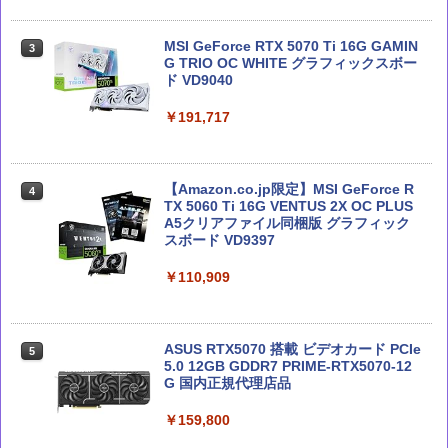
徹底攻略ディープラーニングG検定ジェ
テクノロジカル・リパブリック 国家、
3
3
ネラリスト問題集 第3版
軍事力、テクノロジーの未来
MSI GeForce RTX 5070 Ti 16G GAMIN
3
G TRIO OC WHITE グラフィックスボー
ド VD9040
￥2,750
￥3,300
￥191,717
Claude仕事術 仕事時間は1/100に成果は
Microsoft 365 Copilot活用大全
4
4
200%になる
【Amazon.co.jp限定】MSI GeForce R
4
TX 5060 Ti 16G VENTUS 2X OC PLUS
￥2,750
￥2,090
A5クリアファイル同梱版 グラフィック
スボード VD9397
￥110,909
実践Claude Code入門―現場で活用する
Claude 最強のAI自動化術 (AI仕事術シリ
5
5
ためのAIコーディングの思考法
ーズ)
ASUS RTX5070 搭載 ビデオカード PCIe
5
￥3,300
￥2,640
5.0 12GB GDDR7 PRIME-RTX5070-12
G 国内正規代理店品
￥159,800