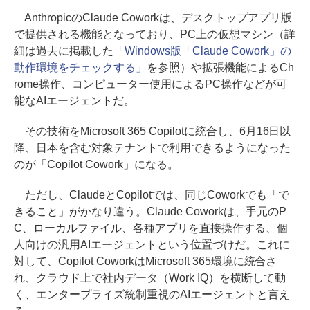
AnthropicのClaude Coworkは、デスクトップアプリ版
で提供される機能となっており、PC上の仮想マシン（詳
細は過去に掲載した
「Windows版「Claude Cowork」の
動作環境をチェックする」
を参照）や拡張機能によるCh
rome操作、コンピューター使用によるPC操作などが可
能なAIエージェントだ。
その技術をMicrosoft 365 Copilotに統合し、6月16日以
降、日本を含む対象テナントで利用できるようになった
のが「Copilot Cowork」になる。
ただし、ClaudeとCopilotでは、同じCoworkでも「で
きること」がかなり違う。Claude Coworkは、手元のP
C、ローカルファイル、各種アプリを直接操作する、個
人向けの汎用AIエージェントという位置づけだ。これに
対して、Copilot CoworkはMicrosoft 365環境に統合さ
れ、クラウド上で社内データ（Work IQ）を横断して動
く、エンタープライズ統制重視のAIエージェントと言え