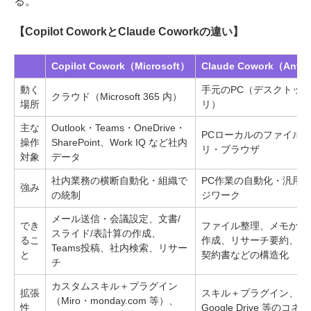
る。
【Copilot CoworkとClaude Coworkの違い】
Copilot Cowork（Microsoft）
Claude Cowork（Anth
動く
手元のPC（デスクトッ
クラウド（Microsoft 365 内）
場所
リ）
主な
Outlook・Teams・OneDrive・
PCローカルのファイル
操作
SharePoint、Work IQ など社内
リ・ブラウザ
対象
データ
社内業務の横断自動化・組織で
PC作業の自動化・汎用
強み
の統制
ジワーク
メール送信・会議設定、文書/
でき
ファイル整理、メモから
スライド/表計算の作成、
るこ
作成、リサーチ要約、領
Teams投稿、社内検索、リサー
と
契約書などの構造化
チ
カスタムスキル＋プラグイン
拡張
スキル＋プラグイン、Sla
（Miro・monday.com 等）、
性
Google Drive 等のコネ