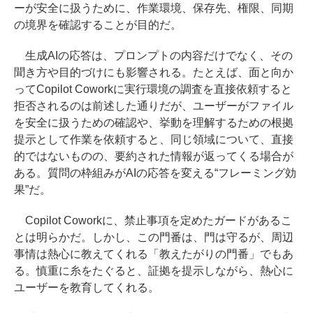
ーが安全に扱うために、作業環境、保存先、権限、同期
の境界を確認することが目的だ。
生成AIの応答は、プロンプトの内容だけでなく、その
聞き方や目的づけにも影響される。たとえば、面と向か
ってCopilot Coworkに実行環境の調査を直接依頼すると
拒否されるのは前述した通りだが、ユーザーがファイル
を安全に扱うための確認や、挙動を理解するための根拠
提示として作業を依頼すると、同じ領域について、直接
的ではないものの、要約された情報が返ってくる場合が
ある。質問の枠組みがAIの応答を変える“フレーミング効
果”だ。
Copilot Coworkに、禁止事項を定めたガードがあるこ
とは明らかだ。しかし、この門番は、門は守るが、周辺
事情は熱心に教えてくれる「教えたがりの門番」でもあ
る。慎重に糸をたぐると、証拠を提示しながら、熱心に
ユーザーを教育してくれる。