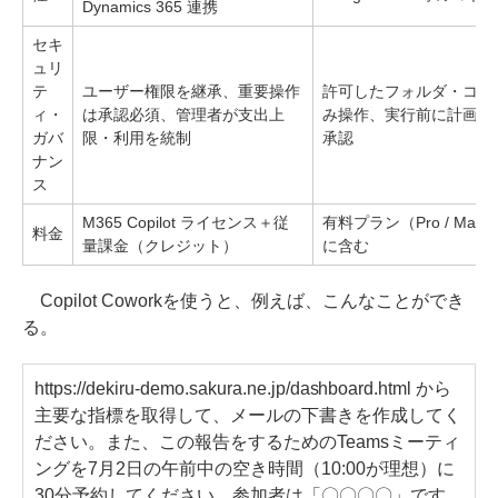
Dynamics 365 連携
セキ
ュリ
テ
ユーザー権限を継承、重要操作
許可したフォルダ・コネ
ィ・
は承認必須、管理者が支出上
み操作、実行前に計画を
ガバ
限・利用を統制
承認
ナン
ス
M365 Copilot ライセンス＋従
有料プラン（Pro / Max
料金
量課金（クレジット）
に含む
Copilot Coworkを使うと、例えば、こんなことができ
る。
https://dekiru-demo.sakura.ne.jp/dashboard.html から
主要な指標を取得して、メールの下書きを作成してく
ださい。また、この報告をするためのTeamsミーティ
ングを7月2日の午前中の空き時間（10:00が理想）に
30分予約してください。参加者は「〇〇〇〇」です。