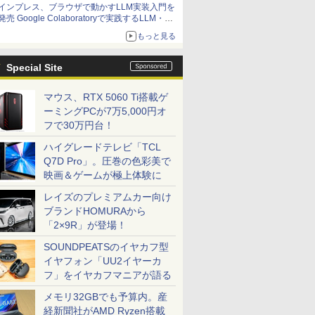
インプレス、ブラウザで動かすLLM実装入門を
発売 Google Colaboratoryで実践するLLM・
RAG・ファインチューニング
もっと見る
Special Site
マウス、RTX 5060 Ti搭載ゲ
ーミングPCが7万5,000円オ
フで30万円台！
ハイグレードテレビ「TCL
Q7D Pro」。圧巻の色彩美で
映画＆ゲームが極上体験に
レイズのプレミアムカー向け
ブランドHOMURAから
「2×9R」が登場！
SOUNDPEATSのイヤカフ型
イヤフォン「UU2イヤーカ
フ」をイヤカフマニアが語る
メモリ32GBでも予算内。産
経新聞社がAMD Ryzen搭載