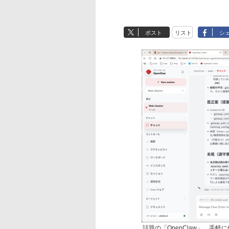
ポスト
リスト
シ
話題の「OpenClaw」。手