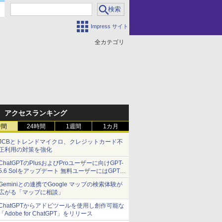
Impress サイト
全カテゴリ
アクセスランキング
時間
24時間
1週間
1カ月
JCBとトレンドマイクロ、クレジットカード不
正利用の対策を強化
ChatGPTのPlusおよびProユーザーに向けGPT-
5.6 Solをアップデート 無料ユーザーにはGPT-
5.6 Lunaを解放
Geminiとの連携でGoogle マップの検索体験が
広がる「マップに相談」
ChatGPTからアドビツールを使用し創作可能な
「Adobe for ChatGPT」をリリース