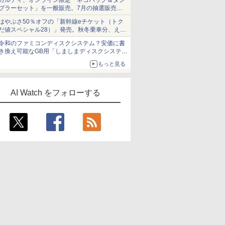
カルディ、オンライン限定「ネコバッグ＆タン
ブラーセット」を一般販売。7月の抽選販売の
当選無効分
はやぶさ50％オフの「新幹線eチケット（トク
だ値スペシャル28）」発売。秋冬乗車分、えき
ねっと限定
令和のファミコンディスクシステム？安価に書
き換え可能なGB用「しましまディスクシステ
ム」
もっと見る
AI Watch をフォローする