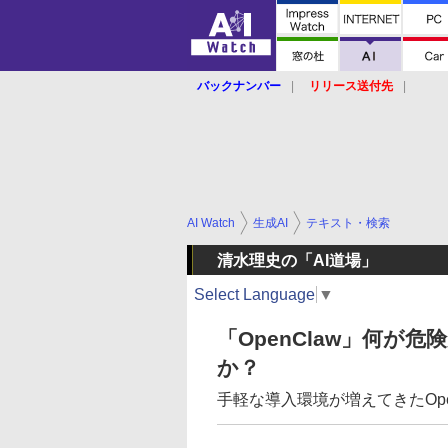
バックナンバー
リリース送付先
AI Watch
生成AI
テキスト・検索
清水理史の「AI道場」
Select Language
▼
「OpenClaw」何が
か？
手軽な導入環境が増えてきたOpe