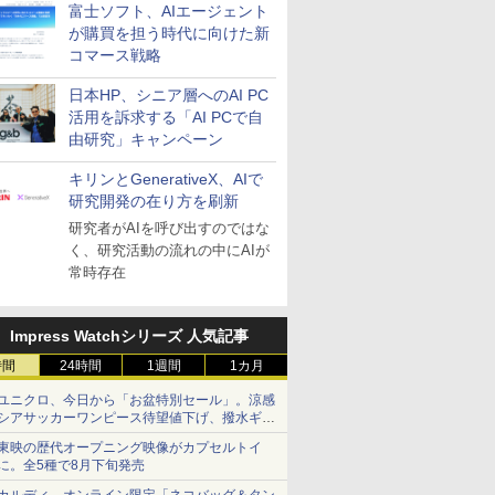
富士ソフト、AIエージェント
が購買を担う時代に向けた新
コマース戦略
日本HP、シニア層へのAI PC
活用を訴求する「AI PCで自
由研究」キャンペーン
キリンとGenerativeX、AIで
研究開発の在り方を刷新
研究者がAIを呼び出すのではな
く、研究活動の流れの中にAIが
常時存在
Impress Watchシリーズ 人気記事
時間
24時間
1週間
1カ月
ユニクロ、今日から「お盆特別セール」。涼感
シアサッカーワンピース待望値下げ、撥水ギア
ショーツは1990円に
東映の歴代オープニング映像がカプセルトイ
に。全5種で8月下旬発売