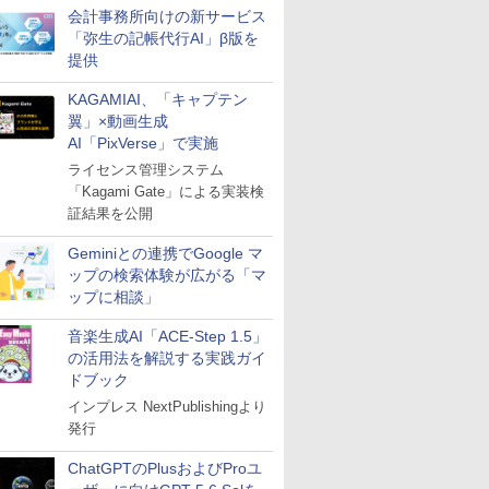
会計事務所向けの新サービス
「弥生の記帳代行AI」β版を
提供
KAGAMIAI、「キャプテン
翼」×動画生成
AI「PixVerse」で実施
ライセンス管理システム
「Kagami Gate」による実装検
証結果を公開
Geminiとの連携でGoogle マ
ップの検索体験が広がる「マ
ップに相談」
音楽生成AI「ACE-Step 1.5」
の活用法を解説する実践ガイ
ドブック
インプレス NextPublishingより
発行
ChatGPTのPlusおよびProユ