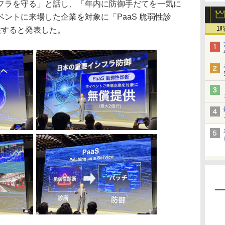
ラを守る」と話し、「年内に防御手だてを一気に
ントに来場した企業を対象に「PaaS 脆弱性診
1
供すると発表した。