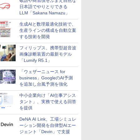
敬語や商習慣をふまえ自然な
日本語でやりとりできる
LLM「Sakana Namazu」
生成AIと数理最適化技術で、
生産ラインの構成を自動立案
する技術を開発
フィリップス、携帯型超音波
画像診断装置の最新モデル
「Lumify R5.1」
「ウェザーニュース for
business」GoogleのAI予測
を追加し台風予測を強化
中小企業向け「AI仕事アシス
タント」、実務で使える回答
を提供
DeNA AI Link、工場シミュレ
ーション開発を自律型AIエー
ジェント「Devin」で支援