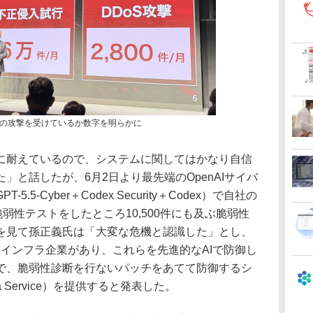
の攻撃を受けているか数字を明らかに
耐えているので、システムに関してはかなり自信
」と話したが、6月2日より最先端のOpenAIサイバ
5-Cyber＋Codex Security＋Codex）で自社の
弱性テストをしたところ10,500件にも及ぶ脆弱性
を見て孫正義氏は「大変な危機と認識した」とし、
重要インフラ企業があり、これらを先進的なAIで防御し
で、脆弱性診断を行ないパッチをあてて防御するシ
s a Service）を提供すると発表した。