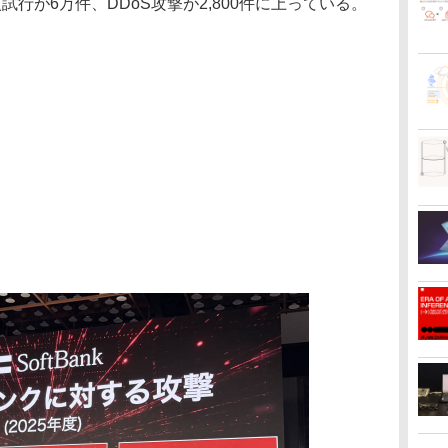
行が6万件、DDoS攻撃が2,800件に上っている。