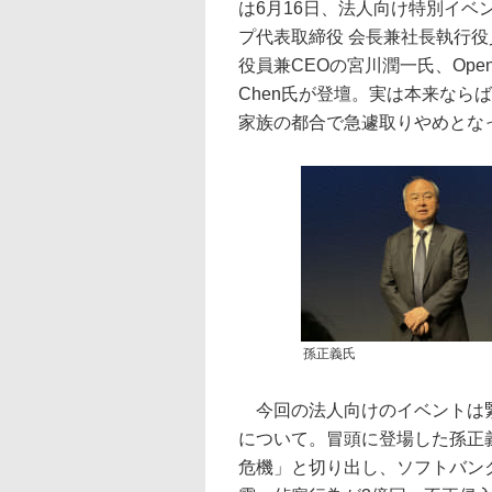
は6月16日、法人向け特別イ
プ代表取締役 会長兼社長執行
役員兼CEOの宮川潤一氏、OpenAI Gro
Chen氏が登壇。実は本来ならばSam
家族の都合で急遽取りやめとな
孫正義氏
今回の法人向けのイベントは緊
について。冒頭に登場した孫正
危機」と切り出し、ソフトバン