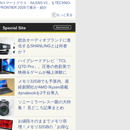
AIスマートグラス「AiLENS V1」をTECHNO-
FRONTIER 2026で展示・紹介
もっと見る
Special Site
総合オーディオブランドに進
化するSHANLINGとは何者
か？
ハイグレードテレビ「TCL
Q7D Pro」。圧巻の色彩美で
映画＆ゲームが極上体験に
メモリ32GBでも予算内。産
経新聞社がAMD Ryzen搭載
dynabookを2千台導入
ソニーミラーレス一眼の大特
集！ 見どころ記事まとめ
お値段そのままでメモリ倍
増！メモリ32GBの「お得な