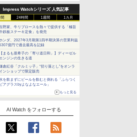
Impress Watchシリーズ 人気記事
時間
24時間
1週間
1カ月
吉野家、牛リブロースを熱々で提供する「極旨
牛鉄板ステーキ定食」を発売
ホンダ、2027年3月期第1四半期決算の営業利益
5307億円で過去最高を記録
【まるも亜希子の「寄り道日和」】ディーゼル
エンジンの生きる道
鎌倉紅谷「クルミッ子」“切り落とし”をオンラ
インショップで限定販売
水を飲まずにビールを飲むと倒れる「ふらつく
ビアグラスbyよなよなエール」
もっと見る
AI Watch をフォローする