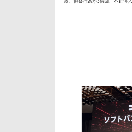
露。偵察行為が3億回、不正侵入試