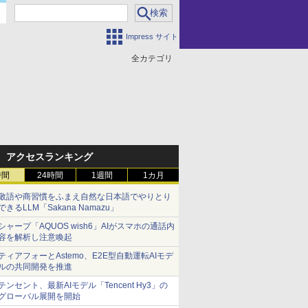
Impress サイト
全カテゴリ
アクセスランキング
時間
24時間
1週間
1カ月
敬語や商習慣をふまえ自然な日本語でやりとり
できるLLM「Sakana Namazu」
シャープ「AQUOS wish6」AIがスマホの通話内
容を解析し注意喚起
ティアフォーとAstemo、E2E型自動運転AIモデ
ルの共同開発を推進
テンセント、最新AIモデル「Tencent Hy3」の
グローバル展開を開始