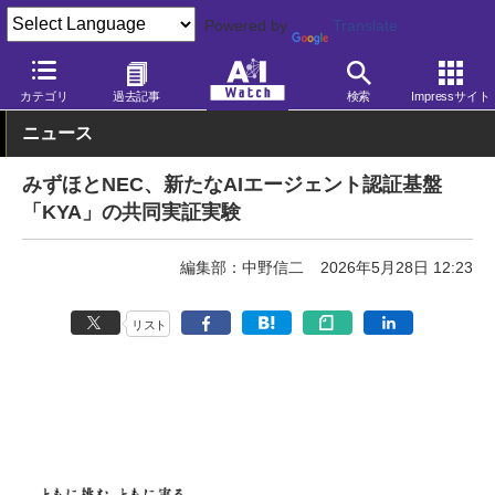
Powered by
Translate
AI Watch
開発・インフラ
カテゴリ
過去記事
検索
Impressサイト
ニュース
みずほとNEC、新たなAIエージェント認証基盤
「KYA」の共同実証実験
編集部：中野信二
2026年5月28日 12:23
リスト