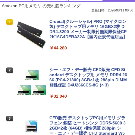
Amazon PC用メモリ の売れ筋ランキング
更新日時：2026/08/11 00:30
部下としてのAI 世界一流エンジニアの
Claude 最強のAI自動化術 (AI仕事術シリ
MSI GeForce RTX 5070 12G VENTUS 2
Crucial(クルーシャル) PRO (マイクロン
1
1
1
1
進化術
ーズ)
X OC グラフィックスボード VD9071
製) デスクトップ用メモリ 16GBX2枚 D
DR4-3200 メーカー制限付無期限保証CP
2K16G4DFRA32A【国内正規代理店品】
￥1,870
￥2,640
￥117,131
￥44,280
深層学習教科書 ディープラーニング G検
Microsoft 365 Copilot踏み込み活用術
玄人志向 AMD Radeon RX 9060 XT 搭
2
2
2
定（ジェネラリスト）公式テキスト 第3
（できるビジネス）
載 グラフィックボード 16GB デュアル
シー・エフ・デー販売 CFD販売 CFD St
2
版 (EXAMPRESS)
ファン 【国内正規品】 RD-RX9060XT-E
andard デスクトップ用 メモリ DDR4 26
16GB/DF
66 (PC4-21300) 8GB×1枚 288pin DIMM
￥2,200
相性保証 D4U2666CS-8G (× 3)
￥3,080
￥64,800
￥32,940
徹底攻略ディープラーニングG検定ジェ
テクノロジカル・リパブリック 国家、
3
3
ネラリスト問題集 第3版
軍事力、テクノロジーの未来
MSI GeForce RTX 5070 Ti 16G GAMIN
3
G TRIO OC WHITE グラフィックスボー
CFD販売 デスクトップPC用メモリ グラ
3
ド VD9040
￥2,750
フェン 銅箔 ヒートシンク DDR5-5600 3
￥3,300
2GB×2枚 (64GB) 相性保証 288pin シ
ー・エフ・デー販売 CFD Standard W5
￥191,717