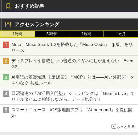
おすすめ記事
アクセスランキング
1時間
24時間
1週間
1カ月
Meta、Muse Spark 1.2を搭載した「Muse Code」（β版）をリ
リース
ディスプレイを搭載しつつ普通のメガネにしか見えない「Even
G2」
AI用語の基礎知識 【第18回】「MCP」とは――AIと外部データ
をつなぐ“共通ルール”
日沼諭史の「AI活用入門塾」 ショッピングは「Gemini Live」で
リアルタイムに相談しながら、デート気分で！
スマートニュース、iOS版地図アプリ「Wanderland」を提供開
始
もっと見る