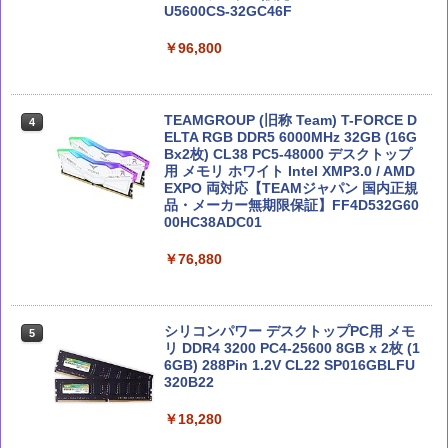
U5600CS-32GC46F
Claude仕事術 仕事時間は1/100に成果は
Microsoft 365 Copilot活用大全
￥96,800
4
4
200%になる
【Amazon.co.jp限定】MSI GeForce R
4
TX 5060 Ti 16G VENTUS 2X OC PLUS
￥2,750
￥2,090
A5クリアファイル同梱版 グラフィック
スボード VD9397
TEAMGROUP (旧称 Team) T-FORCE D
4
ELTA RGB DDR5 6000MHz 32GB (16G
Bx2枚) CL38 PC5-48000 デスクトップ
￥110,909
用 メモリ ホワイト Intel XMP3.0 / AMD
実践Claude Code入門―現場で活用する
EXPO 両対応【TEAMジャパン 国内正規
Claude 最強のAI自動化術 (AI仕事術シリ
5
5
ためのAIコーディングの思考法
品・メーカー無期限保証】FF4D532G60
ーズ)
00HC38ADC01
ASUS RTX5070 搭載 ビデオカード PCIe
5
￥3,300
￥2,640
5.0 12GB GDDR7 PRIME-RTX5070-12
￥76,880
G 国内正規代理店品
￥159,800
シリコンパワー デスクトップPC用 メモ
5
リ DDR4 3200 PC4-25600 8GB x 2枚 (1
6GB) 288Pin 1.2V CL22 SP016GBLFU
320B22
￥18,280