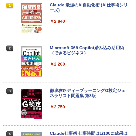
部下としてのAI 世界一流エンジニアの
Claude 最強のAI自動化術 (AI仕事術シリ
1
1
進化術
ーズ)
￥1,870
￥2,640
深層学習教科書 ディープラーニング G検
Microsoft 365 Copilot踏み込み活用術
2
2
定（ジェネラリスト）公式テキスト 第3
（できるビジネス）
版 (EXAMPRESS)
￥2,200
￥3,080
徹底攻略ディープラーニングG検定ジェ
テクノロジカル・リパブリック 国家、
3
3
ネラリスト問題集 第3版
軍事力、テクノロジーの未来
￥2,750
￥3,300
Claude仕事術 仕事時間は1/100に成果は
Claude 最強のAI自動化術 (AI仕事術シリ
4
4