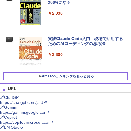
200%になる
ーズ)
￥2,090
￥2,640
実践Claude Code入門―現場で活用する
Microsoft 365 Copilot活用大全
5
5
ためのAIコーディングの思考法
￥2,750
￥3,300
Amazonランキングをもっと見る
URL
🔗ChatGPT
https://chatgpt.com/ja-JP/
MSI GeForce RTX 5070 12G VENTUS 2
Crucial(クルーシャル) PRO (マイクロン
1
1
🔗Gemini
X OC グラフィックスボード VD9071
製) デスクトップ用メモリ 16GBX2枚 D
https://gemini.google.com/
DR4-3200 メーカー制限付無期限保証CP
🔗Copilot
2K16G4DFRA32A【国内正規代理店品】
￥114,800
https://copilot.microsoft.com/
🔗LM Studio
￥38,900