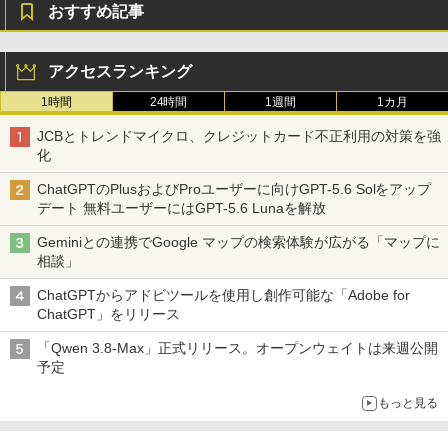
用 メモリ ホワイト Intel XMP3.0 / AMD
おすすめ記事
EXPO 両対応【TEAMジャパン 国内正規
品・メーカー無期限保証】FF4D532G60
00HC38ADC01
MSI GeForce RTX 5080 16G GAMING
5
アクセスランキング
TRIO OC グラフィックスカード VD8975
￥76,880
1時間
24時間
1週間
1カ月
￥245,939
JCBとトレンドマイクロ、クレジットカード不正利用の対策を強
化
シリコンパワー デスクトップPC用 メモ
5
リ DDR4 3200 PC4-25600 8GB x 2枚 (1
ChatGPTのPlusおよびProユーザーに向けGPT-5.6 Solをアップ
6GB) 288Pin 1.2V CL22 SP016GBLFU
デート 無料ユーザーにはGPT-5.6 Lunaを解放
320B22
Geminiとの連携でGoogle マップの検索体験が広がる「マップに
￥18,280
相談」
ChatGPTからアドビツールを使用し創作可能な「Adobe for
ChatGPT」をリリース
「Qwen 3.8-Max」正式リリース。オープンウェイトは来週公開
予定
もっと見る