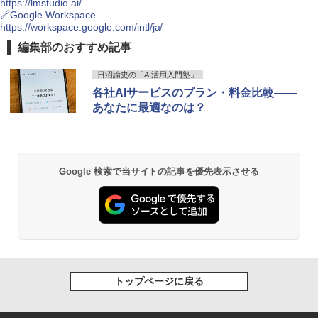
https://lmstudio.ai/
🔗Google Workspace
https://workspace.google.com/intl/ja/
玄人志向 AMD Radeon RX 9060 XT 搭
2
載 グラフィックボード 16GB デュアル
シー・エフ・デー販売 CFD販売 CFD St
編集部のおすすめ記事
2
ファン 【国内正規品】 RD-RX9060XT-E
andard デスクトップ用 メモリ DDR4 32
16GB/DF
00 (PC4-25600) 16GB×2枚 288pin DIM
日沼諭史の「AI活用入門塾」
M 相性保証 W4U3200CS-16G
各社AIサービスのプラン・料金比較――
￥65,000
￥32,400
あなたに最適なのは？
MSI GeForce RTX 5070 Ti 16G GAMIN
3
G TRIO OC WHITE グラフィックスボー
CFD販売 デスクトップPC用メモリ グラ
3
ド VD9040
フェン 銅箔 ヒートシンク DDR5-5600 3
Google 検索で当サイトの記事を優先表示させる
2GB×2枚 (64GB) 相性保証 288pin シ
ー・エフ・デー販売 CFD Standard W5
￥191,717
U5600CS-32GC46F
￥96,800
【Amazon.co.jp限定】MSI GeForce R
4
TX 5060 Ti 16G VENTUS 2X OC PLUS
A5クリアファイル同梱版 グラフィック
トップページに戻る
スボード VD9397
TEAMGROUP (旧称 Team) T-FORCE D
4
ELTA RGB DDR5 6000MHz 32GB (16G
Bx2枚) CL38 PC5-48000 デスクトップ
￥110,909