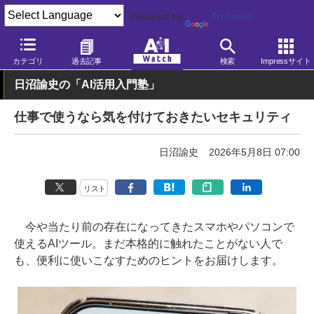
Powered by
Translate
AI Watch
生成AI
カテゴリ
過去記事
検索
Impressサイト
日沼諭史の「AI活用入門塾」
仕事で使うなら気を付けておきたいセキュリティ
日沼諭史
2026年5月8日 07:00
リスト
今や当たり前の存在になってきたスマホやパソコンで
使えるAIツール。まだ本格的に触れたことがない人で
も、便利に使いこなすためのヒントをお届けします。