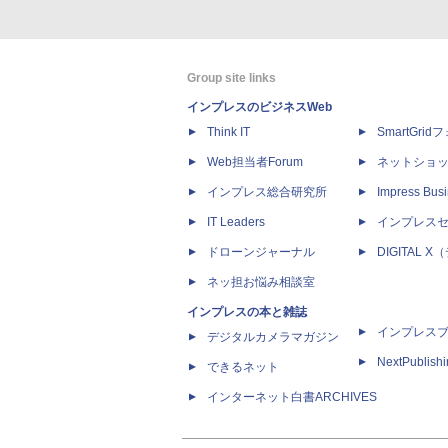
Group site links
インプレスのビジネスWeb
Think IT
SmartGri
Web担当者Forum
ネットショ
インプレス総合研究所
Impress Busi
IT Leaders
インプレス
ドローンジャーナル
DIGITAL
ネッ担お悩み相談室
インプレスの本と雑誌
インプレス
デジタルカメラマガジン
NextPublish
できるネット
インターネット白書ARCHIVES