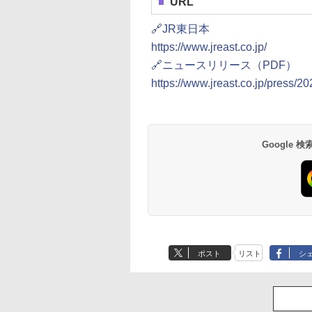
URL
D416G3200HC22DC01
🔗JR東日本
https://www.jreast.co.jp/
🔗ニュースリリース（PDF）
https://www.jreast.co.jp/press/
Google
ポスト
リスト
シ