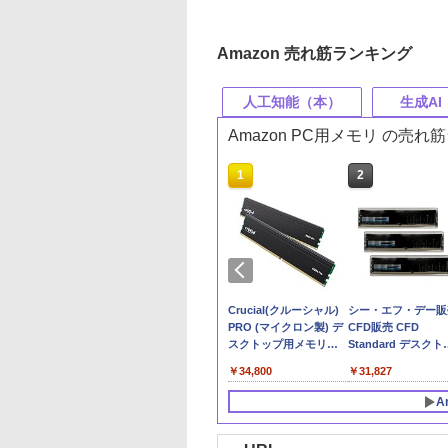
Amazon 売れ筋ランキング
人工知能（本）
生成AI
Amazon PC用メモリ の売
10
10
10
10
1
1
1
1
2
2
2
2
MGROUP (旧称
ガで合格! 生成AI
でわかる生成AI実
 GeForce RTX
Claude仕事術 仕事時
できるPower
玄人志向 AMD
CFD販売 ノートPC用
部下としてのAI 世界
Claude 最強のAI自動
MSI GeForce RTX
Crucial(クルーシャル)
深層学習教科書 ディ
Microsoft 365 Copil
MSI GeForce RTX
シー・エフ・デー販
) ELITE PLUS
ポート テキスト&
イド
0 8G VENTUS 2X
間は1/100に成果は
Automate for
Radeon RX 6400 搭載
メモリ DDR5-5600
一流エンジニアの進化
化術 (AI仕事術シリー
5070 12G VENTUS 2X
PRO (マイクロン製) デ
プラーニング G検定
踏み込み活用術（で
5070 Ti 16G VENTU
CFD販売 CFD
4 3200MHz 16GB
集
 グラフィックスボ
200%になる
desktop 改訂2版
グラフィックボード
16GB×1枚 (16GB) 相
術
ズ)
OC グラフィックスボ
スクトップ用メモリ
（ジェネラリスト）
るビジネス）
3X OC グラフィッ
Standard デスクト
520
x2枚) PC4-25600
VD9187
Copilot対応 (できるシ
4GB ロープロファイル
性保証 262pin シー・
ード VD9071
16GBX2枚 DDR4-3200
式テキスト 第3版
カード VD9043
プ用 メモリ DDR4
,480
090
,454
￥2,090
￥2,530
￥18,482
￥31,500
￥1,870
￥2,640
￥115,960
￥34,800
￥3,080
￥2,200
￥179,800
￥31,827
2 1.2V JEDEC準拠
リーズ編集部)
【国内正規品】 RD-
エフ・デー販売 CFD
メーカー制限付無期限
(EXAMPRESS)
3200 (PC4-25600)
クトップ用 メモリ
RX6400-E4GB/LP
Standard
保証
8GB×1枚 288pin
A
EAMジャパン 国内
D5N5600CS-16GC46
CP2K16G4DFRA32A【国
DIMM 相性保証
品・メーカー無期
内正規代理店品】
D4U3200CS-8G (× 
証】