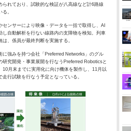
められており、試験的な検証が八高線など計6路線
いる。
センサーにより映像・データを一括で取得し、AI
助し自動解析を行ない線路内の支障物を検知。列車
無は、係員が最終判断を実施する。
を持つ会社「Preferred Networks」のグル
発・事業展開を行なうPreferred Roboticsと
10月末までに実用化に向け機体を製作し、11月以
で走行試験を行なう予定となっている。