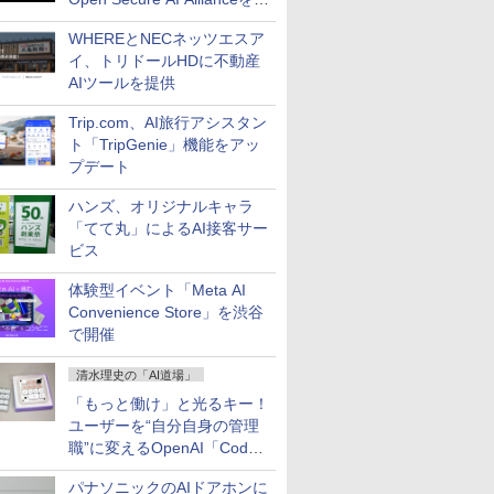
立
WHEREとNECネッツエスア
イ、トリドールHDに不動産
AIツールを提供
Trip.com、AI旅行アシスタン
ト「TripGenie」機能をアッ
プデート
ハンズ、オリジナルキャラ
「てて丸」によるAI接客サー
ビス
体験型イベント「Meta AI
Convenience Store」を渋谷
で開催
清水理史の「AI道場」
「もっと働け」と光るキー！
ユーザーを“自分自身の管理
職”に変えるOpenAI「Codex
Micro」
パナソニックのAIドアホンに