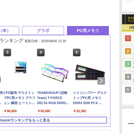
1
（本）
グラボ
PC用メモリ
れ筋ランキング
更新日時：2026/08/06 12:30
3
3
3
3
4
4
4
4
5
5
5
5
6
6
6
6
ー
ot
売
テクノロジカル・リパ
徹底攻略ディープラー
玄人志向 AMD Radeon
CFD販売 デスクトッ
TEAMGROUP (旧称
Claude 最強のAI自動
Claude仕事術 仕事時
MSI GeForce RTX
Microsoft 365 Copilot
実践Claude Code入門
MSI GeForce RTX
シリコンパワー デスク
Microsoft 365
無料で使える
ASUS Dual G
シリコンパワ
き
S
ブリック 国家、軍事
ニングG検定ジェネラ
RX 9060 XT 搭載 グラ
プPC用メモリ グラフ
Team) T-FORCE
化術 (AI仕事術シリー
間は1/100に成果は
5060 Ti 8G VENTUS
踏み込み活用術（でき
―現場で活用するため
5080 16G GAMING
トップPC用 メモリ
活用大全
からの最新A
RTX 5070 12
PC用メモリ D
公
クス
ッ
力、テクノロジーの未
リスト問題集 第3版
フィックボード 16GB
ェン 銅箔 ヒートシン
DELTA RGB DDR5
ズ)
200%になる
2X OC PLUS グラフィ
るビジネス）
のAIコーディングの思
TRIO OC グラフィッ
DDR4 3200 PC4-
ChatGPT&G
GDDR7 OC Ed
3200 (PC4-25
￥2,750
来
デュアルファン 【国内
ク DDR5-5600
6000MHz 32GB
ックスボード VD9140
考法
クスカード VD8975
25600 16GB x 2枚
界一わかりや
デオカード DU
8GB×2枚 (16
￥3,300
￥2,750
￥64,330
￥96,800
￥56,580
￥2,640
￥2,090
￥69,900
￥2,200
￥3,300
￥245,939
￥32,382
￥1,848
￥109,898
￥17,082
正規品】 RD-
32GB×2枚 (64GB) 相
(16GBx2枚) CL38 PC5-
(32GB) 288Pin 1.2V
心・安全・便
RTX5070-O
260Pin 1.2V 
RX9060XT-E16GB/DF
性保証 288pin シー・
48000 デスクトップ用
CL22
方Q&A大全
規代理店品
SP016GBSFU
mazonランキングをもっと見る
エフ・デー販売 CFD
メモリ ホワイト Intel
SP032GBLFU320F22
3)
Standard
XMP3.0 / AMD EXPO 両
W5U5600CS-
対応【TEAMジャパン