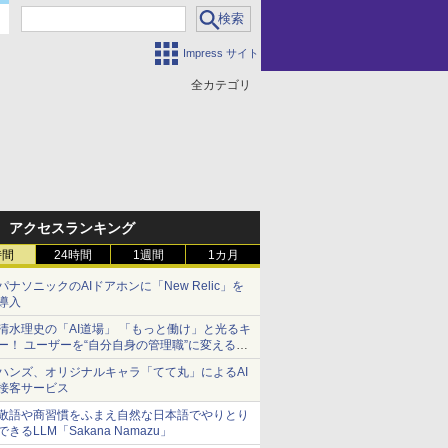
Impress サイト
全カテゴリ
アクセスランキング
時間
24時間
1週間
1カ月
パナソニックのAIドアホンに「New Relic」を
導入
清水理史の「AI道場」 「もっと働け」と光るキ
ー！ ユーザーを“自分自身の管理職”に変える
OpenAI「Codex Micro」
ハンズ、オリジナルキャラ「てて丸」によるAI
接客サービス
敬語や商習慣をふまえ自然な日本語でやりとり
できるLLM「Sakana Namazu」