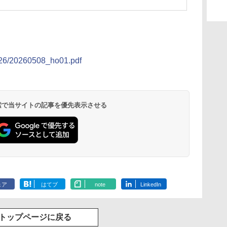
32GC46F
国内正規品・メーカー
無期限保証】
FF4D532G6000HC38ADC01
2026/20260508_ho01.pdf
 検索で当サイトの記事を優先表示させる
ェア
はてブ
note
LinkedIn
トップページに戻る