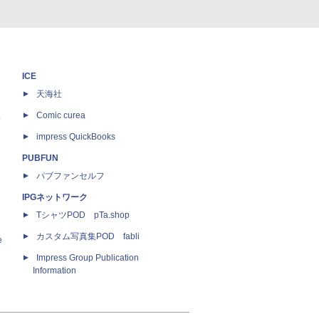
ICE
天海社
ス
Comic curea
impress QuickBooks
PUBFUN
パブファンセルフ
IPGネットワーク
TシャツPOD pTa.shop
カスタム写真集POD fabli
e
Impress Group Publication
Information