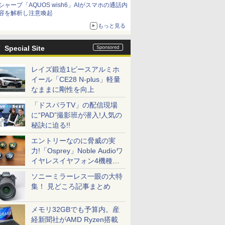
シャープ「AQUOS wish6」AIがスマホの通話内
容を解析し注意喚起
もっと見る
Special Site
レイズ鍛造1ピースアルミホ
イール「CE28 N-plus」軽量
なままに剛性を向上
「ドスパラTV」の配信現場
に“PAD”撮影班が潜入!人気の
秘訣に迫る!!
エントリーなのに脅威の実
力!「Osprey」Noble Audioワ
イヤレスイヤフォン4機種を
一気に聴く
ソニーミラーレス一眼の大特
集！ 見どころ記事まとめ
メモリ32GBでも予算内。産
経新聞社がAMD Ryzen搭載