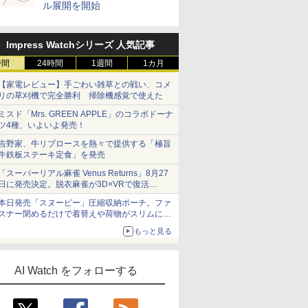
ル展開を開始
Impress Watchシリーズ 人気記事
時間
24時間
1週間
1カ月
【家電レビュー】手ごわい雑草との戦い、コメ
リの草刈機で完全勝利 掃除機感覚で使えた
ミスド「Mrs. GREEN APPLE」のコラボドーナ
7
7
7
7
8
8
8
8
9
9
9
9
10
10
10
10
ツ4種、いよいよ発売！
吉野家、牛リブロースを熱々で提供する「極旨
牛鉄板ステーキ定食」を発売
「スーパーリアル麻雀 Venus Returns」8月27
日に発売決定。脱衣麻雀が3D×VRで復活
発売から2週間は20%オフになるセールが実施
本日発売「スヌーピー」圧縮収納ポーチ。ファ
 Copilot
！ 60歳
eForce
ー ノート
スナー閉めるだけで着替えや荷物がスリムにま
TEAMGROUP (旧称
開発効率をアップす
徹底攻略Biz 生成AIパ
ASUS AMD Dual
徹底攻略ディープラー
ビジュアル グーグル
MSI GeForce RTX
CORSAIR
TEAMGROUP (旧称
マンガで合格! 生成AI
最速でわかる生成AI実
MSI GeForce RTX
Claude
できるPow
玄人志向 A
CFD販売
とまる
I
GB
DR4-
Team) T-CREATE
る！ Claude Code 実
スポート 教科書＆問題
Radeon RX 9060 XT
ニングG検定ジェネラ
の最強AI Gemini活用
3050 VENTUS 2X E 6G
VENGEANCE RGB
Team) ELITE PLUS
パスポート テキスト&
践ガイド
5060 8G VENTUS 2X
間は1/10
Automate 
Radeon R
メモリ DDR
もっと見る
emini 世
ition ビ
600)
EXPERT DDR5
用入門
集
16GB GDDR6ビデオカ
リスト問題集 第3版
術 (日経文庫)
OC グラフィックスカ
DDR5
DDR4 3200MHz 16GB
問題集
OC グラフィックスボ
200%にな
desktop
グラフィッ
16GB×1枚 
￥3,520
すい安
AL-
GB)
6000MHz 32GB
ード DUAL-RX9060XT-
ード VD8926
32GB（16GB×2）最
(8GBx2枚) PC4-25600
ード VD9187
Copilot
4GB ロ
性保証 26
￥67,980
￥3,300
￥2,090
￥65,636
￥2,750
￥1,100
￥34,800
￥67,500
￥15,480
￥2,090
￥65,454
￥2,090
￥2,530
￥18,482
￥31,500
利な使い
12G 国内正
CL22
(16GBx2枚) CL30 PC5-
16G 国内正規代理店品
大 6000MHz対応 Intel
CL22 1.2V JEDEC準拠
リーズ編集
【国内正規品
エフ・デー
AI Watch をフォローする
320B22
48000 デスクトップ用
RAM
デスクトップ用 メモリ
RX6400-E
Standard
メモリ ブラック Intel
【TEAMジャパン 国内
D5N5600C
XMP3.0 / AMD EXPO 両
正規品・メーカー無期
対応【TEAMジャパン
限保証】