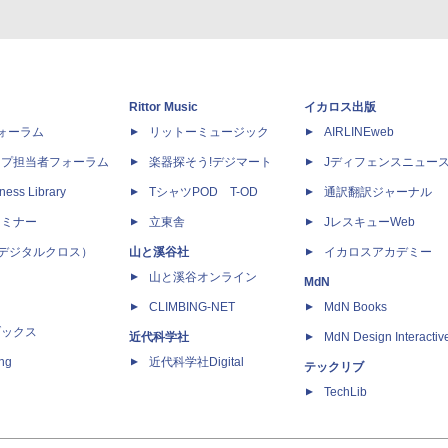
Rittor Music
イカロス出版
dフォーラム
リットーミュージック
AIRLINEweb
ップ担当者フォーラム
楽器探そう!デジマート
Jディフェンスニュー
ness Library
TシャツPOD T-OD
通訳翻訳ジャーナル
セミナー
立東舎
JレスキューWeb
 X（デジタルクロス）
山と溪谷社
イカロスアカデミー
山と溪谷オンライン
MdN
CLIMBING-NET
MdN Books
ブックス
近代科学社
MdN Design Interactiv
ing
近代科学社Digital
テックリブ
TechLib