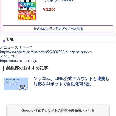
￥2,200
Amazonランキングをもっと見る
URL
🔗ニュースリリース
https://soracom.com/ja/news/20260702-ai-agent-service
Claude 最強のAI自動化術 (AI仕事術シリ
MSI GeForce RTX 5070 12G VENTUS 2
Crucial(クルーシャル) PRO (マイクロン
1
1
1
🔗ソラコム
ーズ)
X OC グラフィックスボード VD9071
製) デスクトップ用メモリ 16GBX2枚 D
https://soracom.com/ja
DR4-3200 メーカー制限付無期限保証CP
2K16G4DFRA32A【国内正規代理店品】
￥2,640
￥115,960
編集部のおすすめ記事
￥34,800
ソラコム、LINE公式アカウントと連携し
対応をAIボットで自動化可能に
Microsoft 365 Copilot踏み込み活用術
MSI GeForce RTX 5070 Ti 16G VENTU
2
2
（できるビジネス）
S 3X OC グラフィックスカード VD9043
シー・エフ・デー販売 CFD販売 CFD St
2
andard デスクトップ用 メモリ DDR4 32
00 (PC4-25600) 8GB×1枚 288pin DIMM
￥2,200
￥182,053
相性保証 D4U3200CS-8G (× 3)
Google 検索で当サイトの記事を優先表示させる
￥31,827