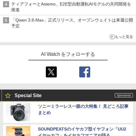
シリコンパワー デスクトップPC用 メモ
ティアフォーとAstemo、E2E型自動運転AIモデルの共同開発を
5
リ DDR4 3200 PC4-25600 16GB x 2枚
推進
(32GB) 288Pin 1.2V CL22 SP032GBLF
U320F22
「Qwen 3.8-Max」正式リリース。オープンウェイトは来週公開
予定
￥32,382
もっと見る
AI Watch をフォローする
Special Site
ソニーミラーレス一眼の大特集！ 見どころ記事
まとめ
SOUNDPEATSのイヤカフ型イヤフォン「UU2
イヤーカフ」をイヤカフマニアが語る