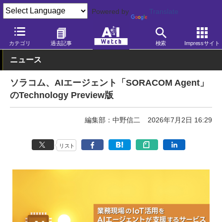
Powered by
Translate
AI Watch
AI活用
ビジネス・業務
カテゴリ
過去記事
検索
Impressサイト
ニュース
ソラコム、AIエージェント「SORACOM Agent」
のTechnology Preview版
編集部：中野信二
2026年7月2日 16:29
リスト