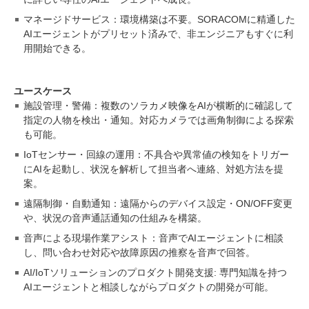
マネージドサービス：環境構築は不要。SORACOMに精通した
AIエージェントがプリセット済みで、非エンジニアもすぐに利
用開始できる。
ユースケース
施設管理・警備：複数のソラカメ映像をAIが横断的に確認して
指定の人物を検出・通知。対応カメラでは画角制御による探索
も可能。
IoTセンサー・回線の運用：不具合や異常値の検知をトリガー
にAIを起動し、状況を解析して担当者へ連絡、対処方法を提
案。
遠隔制御・自動通知：遠隔からのデバイス設定・ON/OFF変更
や、状況の音声通話通知の仕組みを構築。
音声による現場作業アシスト：音声でAIエージェントに相談
し、問い合わせ対応や故障原因の推察を音声で回答。
AI/IoTソリューションのプロダクト開発支援: 専門知識を持つ
AIエージェントと相談しながらプロダクトの開発が可能。