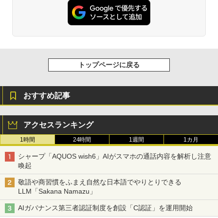
玄人志向 AMD Radeon RX 9060 XT 搭
3
徹底攻略ディープラーニングG検定ジェ
載 グラフィックボード 16GB デュアル
3
ネラリスト問題集 第3版
ファン 【国内正規品】 RD-RX9060XT-E
16GB/DF
CFD販売 デスクトップPC用メモリ グラ
3
￥2,750
フェン 銅箔 ヒートシンク DDR5-5600 3
2GB×2枚 (64GB) 相性保証 288pin シ
￥64,980
ー・エフ・デー販売 CFD Standard W5
トップページに戻る
U5600CS-32GC46F
Claude仕事術 仕事時間は1/100に成果は
￥96,800
4
MSI GeForce RTX 5060 Ti 8G VENTUS
4
200%になる
2X OC PLUS グラフィックスボード VD9
おすすめ記事
140
￥2,090
TEAMGROUP (旧称 Team) T-FORCE D
￥71,000
4
アクセスランキング
ELTA RGB DDR5 6000MHz 32GB (16G
Bx2枚) CL38 PC5-48000 デスクトップ
1時間
24時間
1週間
1カ月
用 メモリ ホワイト Intel XMP3.0 / AMD
実践Claude Code入門―現場で活用する
EXPO 両対応【TEAMジャパン 国内正規
5
シャープ「AQUOS wish6」AIがスマホの通話内容を解析し注意
MSI GeForce RTX 5080 16G VENTUS 3
5
ためのAIコーディングの思考法
品・メーカー無期限保証】FF4D532G60
X OC グラフィックスカード VD9013
喚起
00HC38ADC01
￥3,300
敬語や商習慣をふまえ自然な日本語でやりとりできる
￥242,659
￥56,580
LLM「Sakana Namazu」
AIガバナンス第三者認証制度を創設「C認証」を運用開始