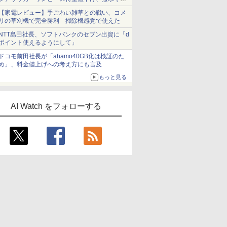
ショーツは1990円に
【家電レビュー】手ごわい雑草との戦い、コメ
リの草刈機で完全勝利 掃除機感覚で使えた
NTT島田社長、ソフトバンクのセブン出資に「d
ポイント使えるようにして」
7
7
7
7
8
8
8
8
9
9
9
9
10
10
10
10
ドコモ前田社長が「ahamo40GB化は検証のた
め」、料金値上げへの考え方にも言及
もっと見る
AI Watch をフォローする
 Copilot
生成AIパ
eForce
ー ノート
TEAMGROUP (旧称
開発効率をアップす
無料で使える！ 60歳
ASUS AMD Dual
徹底攻略ディープラー
ビジュアル グーグル
ASUS NVIDIA
CORSAIR
TEAMGROUP (旧称
マンガで合格! 生成AI
最速でわかる生成AI実
MSI GeForce RTX
Claude
できるPow
MSI GeFo
CORSAIR
科書＆問題
GB
DR4-
Team) T-CREATE
る！ Claude Code 実
からの最新AI
Radeon RX 9060 XT
ニングG検定ジェネラ
の最強AI Gemini活用
GeForce RTXTM
VENGEANCE RGB
Team) ELITE PLUS
パスポート テキスト&
践ガイド
5060 8G VENTUS 2X
間は1/10
Automate 
3050 VENT
VENGEAN
ition ビ
600)
EXPERT DDR5
用入門
ChatGPT&Gemini 世
16GB GDDR6ビデオカ
リスト問題集 第3版
術 (日経文庫)
5060Ti ビデオカード
DDR5
DDR4 3200MHz 16GB
問題集
OC グラフィックスボ
200%にな
desktop
OC グラ
64GB（3
￥3,520
AL-
GB)
6000MHz 32GB
界一わかりやすい安
ード DUAL-RX9060XT-
16GB PCIE 5.0
32GB（16GB×2）最
(8GBx2枚) PC4-25600
ード VD9187
Copilot
ード VD89
大 5600M
￥81,880
￥3,300
￥1,848
￥65,636
￥2,750
￥1,100
￥106,869
￥68,000
￥19,480
￥2,090
￥65,454
￥2,090
￥2,530
￥31,309
￥117,800
12G 国内正
CL22
(16GBx2枚) CL30 PC5-
心・安全・便利な使い
16G 国内正規代理店品
GDDR7 OC
大 6000MHz対応 Intel
CL22 1.2V JEDEC準拠
リーズ編集
AMD・Int
320B22
48000 デスクトップ用
方Q&A大全
Edition/PRIME-
RAM
デスクトップ用 メモリ
メモリ ブラック Intel
RTX5060TI-O16G 国内
【TEAMジャパン 国内
XMP3.0 / AMD EXPO 両
正規代理店品
正規品・メーカー無期
対応【TEAMジャパン
限保証】
国内正規品・メーカー
TPRD416G3200HC22DC01
無期限保証】
CTCED532G6000HC30DC01