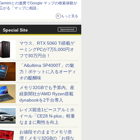
Geminiとの連携でGoogle マップの検索体験が
広がる「マップに相談」
もっと見る
Special Site
マウス、RTX 5060 Ti搭載ゲ
ーミングPCが7万5,000円オ
フで30万円台！
「A&ultima SP4000T」の魅
力！ポケットに入るオーディ
オの醍醐味
メモリ32GBでも予算内。産
経新聞社がAMD Ryzen搭載
dynabookを2千台導入
レイズ鍛造1ピースアルミホ
イール「CE28 N-plus」軽量
なままに剛性を向上
お値段そのままでメモリ倍
増！メモリ32GBの「お得な