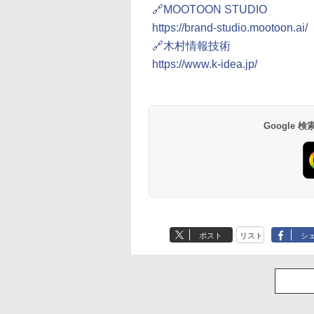
🔗MOOTOON STUDIO
https://brand-studio.mootoon.ai/
🔗木村情報技術
https://www.k-idea.jp/
Google
ポスト
リスト
シ