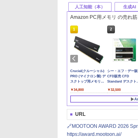
人工知能（本）
生成AI
Amazon PC用メモリ の売
10
10
10
10
1
1
1
1
2
2
2
2
MGROUP (旧称
ガで合格! 生成AI
でわかる生成AI実
 GeForce RTX
Claude仕事術 仕事時
できるPower
MSI GeForce RTX
CORSAIR
部下としてのAI 世界
Claude 最強のAI自動
MSI GeForce RTX
Crucial(クルーシャル)
深層学習教科書 ディ
Microsoft 365 Copil
玄人志向 AMD Rade
シー・エフ・デー販
) ELITE PLUS
ポート テキスト&
イド
0 8G VENTUS 2X
間は1/100に成果は
Automate for
3050 VENTUS 2X E 6G
VENGEANCE DDR5
一流エンジニアの進化
化術 (AI仕事術シリー
5070 12G VENTUS 2X
PRO (マイクロン製) デ
プラーニング G検定
踏み込み活用術（で
RX 9060 XT 搭載 グ
CFD販売 CFD
4 3200MHz 16GB
集
 グラフィックスボ
200%になる
desktop 改訂2版
OC グラフィックスカ
64GB（32GB×2）最
術
ズ)
OC グラフィックスボ
スクトップ用メモリ
（ジェネラリスト）
るビジネス）
フィックボード 16G
Standard デスクト
520
x2枚) PC4-25600
VD9187
Copilot対応 (できるシ
ード VD8926
大 5600MHz対応
ード VD9071
16GBX2枚 DDR4-3200
式テキスト 第3版
デュアルファン 【国
プ用 メモリ DDR4
,480
090
,454
￥2,090
￥2,530
￥31,309
￥117,800
￥1,870
￥2,640
￥115,960
￥34,800
￥3,080
￥2,200
￥61,851
￥32,500
2 1.2V JEDEC準拠
リーズ編集部)
AMD・Intel RAM
メーカー制限付無期限
(EXAMPRESS)
正規品】 RD-
3200 (PC4-25600)
クトップ用 メモリ
保証
RX9060XT-E16GB/D
16GB×2枚 288pin
A
EAMジャパン 国内
CP2K16G4DFRA32A【国
DIMM 相性保証
品・メーカー無期
内正規代理店品】
W4U3200CS-16G
証】
URL
D416G3200HC22DC01
🔗MOOTOON AWARD 2026 S
https://award.mootoon.ai/