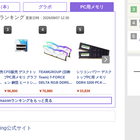
（本）
グラボ
PC用メモリ
れ筋ランキング
更新日時：2026/08/07 12:30
3
3
3
3
4
4
4
4
5
5
5
5
6
6
6
6
ー
ot
on
売
テクノロジカル・リパ
徹底攻略ディープラー
MSI GeForce RTX
CFD販売 デスクトッ
TEAMGROUP (旧称
Claude 最強のAI自動
Claude仕事術 仕事時
MSI GeForce RTX
Microsoft 365 Copilot
実践Claude Code入門
MSI GeForce RTX
シリコンパワー デスク
Microsoft 365
徹底攻略Biz 
ASUS Dual G
シリコンパワ
き
ラ
ブリック 国家、軍事
ニングG検定ジェネラ
5070 Ti 16G GAMING
プPC用メモリ グラフ
Team) T-FORCE
化術 (AI仕事術シリー
間は1/100に成果は
5060 Ti 8G VENTUS
踏み込み活用術（でき
―現場で活用するため
5080 16G GAMING
トップPC用 メモリ
活用大全
スポート 教
RTX 5070 12
PC用メモリ D
公
B
ッ
力、テクノロジーの未
リスト問題集 第3版
TRIO OC WHITE グラ
ェン 銅箔 ヒートシン
DELTA RGB DDR5
ズ)
200%になる
2X OC PLUS グラフィ
るビジネス）
のAIコーディングの思
TRIO OC グラフィッ
DDR4 3200 PC4-
集
GDDR7 OC Ed
3200 (PC4-25
￥2,750
内
来
フィックスボード
ク DDR5-5600
6000MHz 32GB
ックスボード VD9140
考法
クスカード VD8975
25600 16GB x 2枚
デオカード DU
8GB×2枚 (16
￥3,300
￥2,750
￥192,154
￥96,800
￥76,880
￥2,640
￥2,090
￥69,900
￥2,200
￥3,300
￥245,939
￥33,839
￥2,090
￥109,898
￥18,980
VD9040
32GB×2枚 (64GB) 相
(16GBx2枚) CL38 PC5-
(32GB) 288Pin 1.2V
RTX5070-O
260Pin 1.2V 
F
性保証 288pin シー・
48000 デスクトップ用
CL22
規代理店品
SP016GBSFU
mazonランキングをもっと見る
エフ・デー販売 CFD
メモリ ホワイト Intel
SP032GBLFU320F22
Standard
XMP3.0 / AMD EXPO 両
W5U5600CS-
対応【TEAMジャパン
32GC46F
国内正規品・メーカー
無期限保証】
pring公式サイト
FF4D532G6000HC38ADC01