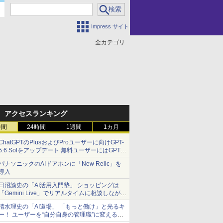
Impress サイト
全カテゴリ
アクセスランキング
時間
24時間
1週間
1カ月
ChatGPTのPlusおよびProユーザーに向けGPT-
5.6 Solをアップデート 無料ユーザーにはGPT-
5.6 Lunaを解放
パナソニックのAIドアホンに「New Relic」を
導入
日沼諭史の「AI活用入門塾」 ショッピングは
「Gemini Live」でリアルタイムに相談しなが
ら、デート気分で！
清水理史の「AI道場」 「もっと働け」と光るキ
ー！ ユーザーを“自分自身の管理職”に変える
OpenAI「Codex Micro」