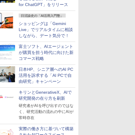
for ChatGPT」をリリース
日沼諭史の「AI活用入門塾」
ショッピングは「Gemini
Live」でリアルタイムに相談
しながら、デート気分で！
富士ソフト、AIエージェント
が購買を担う時代に向けた新
コマース戦略
日本HP、シニア層へのAI PC
活用を訴求する「AI PCで自
由研究」キャンペーン
キリンとGenerativeX、AIで
研究開発の在り方を刷新
研究者がAIを呼び出すのではな
く、研究活動の流れの中にAIが
常時存在
実際の働き方に基づいて構築
されたAIワークスペース