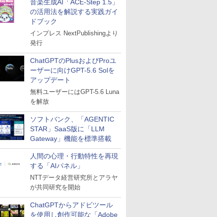
音楽生成AI「ACE-Step 1.5」
の活用法を解説する実践ガイ
ドブック
インプレス NextPublishingより
発行
ChatGPTのPlusおよびProユ
ーザーに向けGPT-5.6 Solを
アップデート
無料ユーザーにはGPT-5.6 Luna
を解放
ソフトバンク、「AGENTIC
STAR」SaaS版に「LLM
Gateway」機能を標準搭載
人間の心理・行動特性を再現
する「AIパネル」
NTTデータ経営研究所とアラヤ
が共同研究を開始
ChatGPTからアドビツール
を使用し創作可能な「Adobe