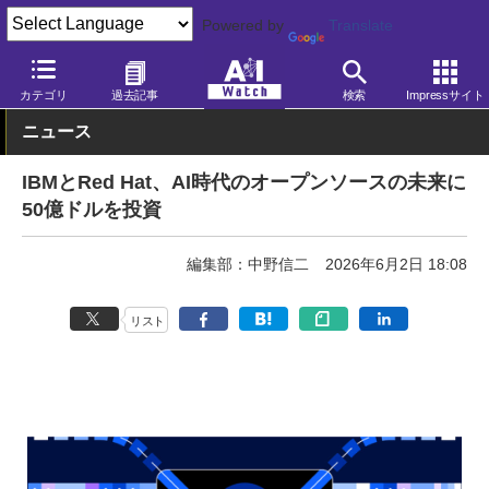
Powered by
Translate
AI Watch
AI活用
ビジネス・業務
カテゴリ
過去記事
検索
Impressサイト
ニュース
IBMとRed Hat、AI時代のオープンソースの未来に
50億ドルを投資
編集部：中野信二
2026年6月2日 18:08
リスト