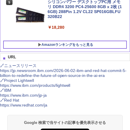
シリコンパワー デスクトップPC用 メモ
5
リ DDR4 3200 PC4-25600 8GB x 2枚 (1
6GB) 288Pin 1.2V CL22 SP016GBLFU
320B22
￥18,280
Amazonランキングをもっと見る
URL
🔗ニュースリリース
https://jp.newsroom.ibm.com/2026-06-02-ibm-and-red-hat-commit-5-
billion-to-redefine-the-future-of-open-source-in-the-ai-era
🔗Project Lightwell
https://www.ibm.com/products/lightwell
🔗IBM
https://www.ibm.com/jp-ja
🔗Red Hat
https://www.redhat.com/ja
Google 検索で当サイトの記事を優先表示させる