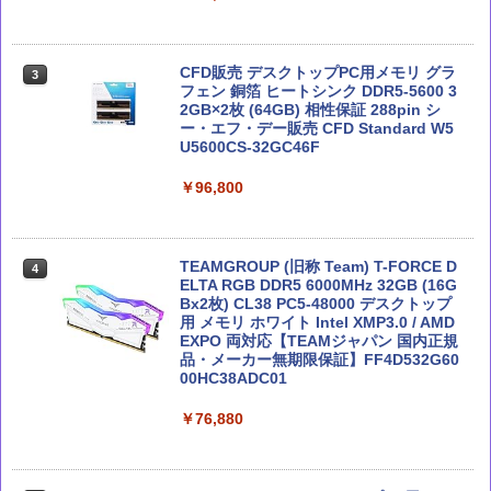
徹底攻略ディープラーニングG検定ジェ
テクノロジカル・リパブリック 国家、
3
3
ネラリスト問題集 第3版
軍事力、テクノロジーの未来
MSI GeForce RTX 5070 Ti 16G GAMIN
3
G TRIO OC WHITE グラフィックスボー
CFD販売 デスクトップPC用メモリ グラ
3
ド VD9040
￥2,750
フェン 銅箔 ヒートシンク DDR5-5600 3
￥3,300
2GB×2枚 (64GB) 相性保証 288pin シ
ー・エフ・デー販売 CFD Standard W5
￥191,717
U5600CS-32GC46F
Claude仕事術 仕事時間は1/100に成果は
Claude 最強のAI自動化術 (AI仕事術シリ
￥96,800
4
4
200%になる
ーズ)
【Amazon.co.jp限定】MSI GeForce R
4
TX 5060 Ti 16G VENTUS 2X OC PLUS
￥2,090
A5クリアファイル同梱版 グラフィック
￥2,640
スボード VD9397
TEAMGROUP (旧称 Team) T-FORCE D
4
ELTA RGB DDR5 6000MHz 32GB (16G
Bx2枚) CL38 PC5-48000 デスクトップ
￥110,909
用 メモリ ホワイト Intel XMP3.0 / AMD
実践Claude Code入門―現場で活用する
EXPO 両対応【TEAMジャパン 国内正規
Microsoft 365 Copilot活用大全
5
5
ためのAIコーディングの思考法
品・メーカー無期限保証】FF4D532G60
00HC38ADC01
￥2,750
MSI GeForce RTX 5080 16G GAMING
5
￥3,300
TRIO OC グラフィックスカード VD8975
￥76,880
￥245,939