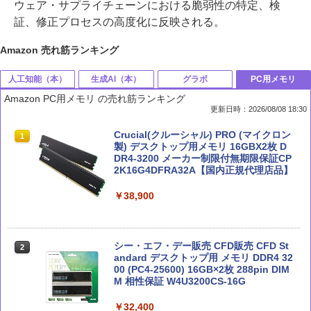
ウェア・サプライチェーンにおける脆弱性の特定、検
証、修正プロセスの高度化に反映される。
Amazon 売れ筋ランキング
人工知能（本）
生成AI（本）
グラボ
PC用メモリ
Amazon PC用メモリ の売れ筋ランキング
更新日時：2026/08/08 18:30
部下としてのAI 世界一流エンジニアの
Claude 最強のAI自動化術 (AI仕事術シリ
MSI GeForce RTX 5070 12G VENTUS 2
Crucial(クルーシャル) PRO (マイクロン
1
1
1
1
進化術
ーズ)
X OC グラフィックスボード VD9071
製) デスクトップ用メモリ 16GBX2枚 D
DR4-3200 メーカー制限付無期限保証CP
2K16G4DFRA32A【国内正規代理店品】
￥1,870
￥2,640
￥114,800
￥38,900
深層学習教科書 ディープラーニング G検
Microsoft 365 Copilot踏み込み活用術
玄人志向 AMD Radeon RX 9060 XT 搭
2
2
2
定（ジェネラリスト）公式テキスト 第3
（できるビジネス）
載 グラフィックボード 16GB デュアル
シー・エフ・デー販売 CFD販売 CFD St
2
版 (EXAMPRESS)
ファン 【国内正規品】 RD-RX9060XT-E
andard デスクトップ用 メモリ DDR4 32
16GB/DF
00 (PC4-25600) 16GB×2枚 288pin DIM
￥2,200
M 相性保証 W4U3200CS-16G
￥3,080
￥65,000
￥32,400