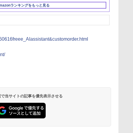
mazonランキングをもっと見る
3
3
3
4
4
4
5
5
5
6
6
6
0260616freee_AIassistant&customorder.html
nt/
売
ot
on
CFD販売 デスクトップ
徹底攻略ディープラー
MSI GeForce RTX
TEAMGROUP (旧称
Claude仕事術 仕事時
【Amazon.co.jp限
実践Claude Code入門
MSI GeForce RTX
シリコンパワー デスク
徹底攻略Biz 
ASUS NVIDIA
TEAMGROUP
き
ラ
PC用メモリ グラフェ
ニングG検定ジェネラ
5070 Ti 16G GAMING
Team) T-FORCE
間は1/100に成果は
定】MSI GeForce RTX
―現場で活用するため
5080 16G VANGUARD
トップPC用 メモリ
スポート 教
GeForce RTX
Team) T-CRE
B
ン 銅箔 ヒートシンク
リスト問題集 第3版
TRIO OC WHITE グラ
DELTA RGB DDR5
200%になる
5060 Ti 16G VENTUS
のAIコーディングの思
SOC LAUNCH
DDR4 3200 PC4-25600
集
ビデオカード 
EXPERT DDR
内
DDR5-5600 32GB×2枚
フィックスボード
6000MHz 32GB
2X OC PLUS A5クリア
考法
EDITION グラフィック
8GB x 2枚 (16GB)
GDDR7 PCI E
6400MHz 32
￥96,800
￥2,750
￥191,717
￥76,880
￥2,090
￥110,909
￥3,300
￥0
￥18,280
￥2,090
￥0
￥82,880
(64GB) 相性保証
VD9040
(16GBx2枚) CL38 PC5-
ファイル同梱版 グラフ
スカード VD8973
288Pin 1.2V CL22
5.0 / PRIME-
(16GBx2枚) C
F
288pin シー・エフ・デ
48000 デスクトップ用
ィックスボード
SP016GBLFU320B22
RTX5070TI-
51200 デス
 検索で当サイトの記事を優先表示させる
ー販売 CFD Standard
メモリ ブラック Intel
VD9397
正規代理店品
メモリ ブラック 
W5U5600CS-32GC46F
XMP3.0 / AMD EXPO 両
XMP3.0 / AM
対応【TEAMジャパン
対応【TEAM
国内正規品・メーカー
国内正規品・
無期限保証】
無期限保証】
FF3D532G6000HC38ADC01
CTCED532G6