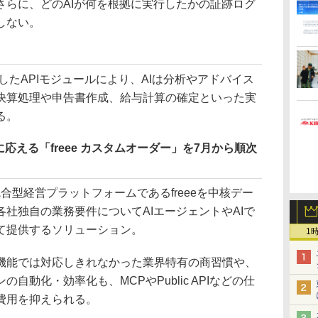
さらに、どのAIが何を根拠に実行したかの証跡ログ
しない。
したAPIモジュールにより、AIは分析やアドバイス
決算処理や申告書作成、給与計算の確定といった実
る。
応える「freee カスタムオーダー」を7月から順次
統合型経営プラットフォームであるfreeeを中核デー
社独自の業務要件についてAIエージェントやAIで
て提供するソリューション。
1
能では対応しきれなかった業界特有の商習慣や、
自動化・効率化も、MCPやPublic APIなどの仕
費用を抑えられる。