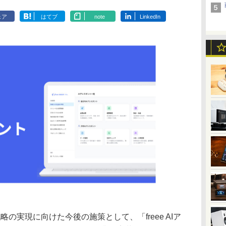
ェア
はてブ
note
LinkedIn
の実現に向けた今後の施策として、「freee AIア