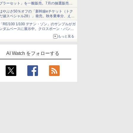
ブラーセット」を一般販売。7月の抽選販売の
当選無効分
はやぶさ50％オフの「新幹線eチケット（トク
だ値スペシャル28）」発売。秋冬乗車分、えき
ねっと限定
「RE/100 1/100 デナン・ゾン」のサンプルがガ
ンダムベースに展示中。クロスボーン・バンガ
ードの制式量産機が間もなく発送【ガンダムベ
もっと見る
ース撮り下ろし】
AI Watch をフォローする
7
8
9
10
 Copilot
開発効率をアップす
徹底攻略ディープラー
マンガで合格! 生成AI
Claude
術（でき
る！ Claude Code 実
ニングG検定ジェネラ
パスポート テキスト&
間は1/10
用入門
リスト問題集 第3版
問題集
200%にな
￥3,300
￥2,750
￥2,090
￥2,090