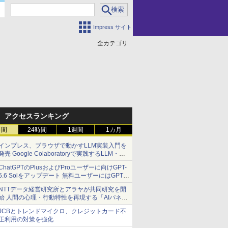
Impress サイト
全カテゴリ
アクセスランキング
時間
24時間
1週間
1カ月
インプレス、ブラウザで動かすLLM実装入門を
発売 Google Colaboratoryで実践するLLM・
RAG・ファインチューニング
ChatGPTのPlusおよびProユーザーに向けGPT-
5.6 Solをアップデート 無料ユーザーにはGPT-
5.6 Lunaを解放
NTTデータ経営研究所とアラヤが共同研究を開
始 人間の心理・行動特性を再現する「AIパネ
ル」
JCBとトレンドマイクロ、クレジットカード不
正利用の対策を強化