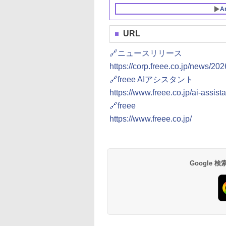
A
URL
10
10
10
1
1
1
2
2
2
🔗ニュースリリース
https://corp.freee.co.jp/news/2
🔗freee AIアシスタント
https://www.freee.co.jp/ai-assista
🔗freee
SAIR
でわかる生成AI実
S AMD Dual
TEAMGROUP (旧称
あらゆる仕事が爆速化
MSI GeForce RTX
Claude 最強のAI自動
MSI GeForce RTX
Crucial(クルーシャル)
シー・エフ・デー販
Microsoft 365 Copil
玄人志向 AMD Rade
https://www.freee.co.jp/
GEANCE DDR5
イド
eon RX 9060 XT
Team) ELITE PLUS
する Claude Code徹
3050 VENTUS 2X E 6G
化術 (AI仕事術シリー
5070 12G VENTUS 2X
PRO (マイクロン製)
CFD販売 CFD
踏み込み活用術（で
RX 9060 XT 搭載 グ
B（32GB×2）最
GB GDDR6ビデオカ
DDR4 3200MHz 16GB
底活用術
OC グラフィックスカ
ズ)
OC グラフィックスボ
デスクトップ用メモリ
Standard デスクトッ
るビジネス）
フィックボード 16G
520
600MHz対応
 DUAL-
(8GBx2枚) PC4-25600
ード VD8926
ード VD9071
16GB×2枚 DDR5-6400
プ用 メモリ DDR4
デュアルファン 【国
,436
,636
￥15,480
￥0
￥30,990
￥2,640
￥114,800
￥73,800
￥32,500
￥2,200
￥65,000
・Intel RAM
060XT-16G 国内正
CL22 1.2V JEDEC準拠
オーバークロック
3200 (PC4-25600)
正規品】 RD-
理店品
デスクトップ用 メモリ
CP2K16G64C38U5B
16GB×2枚 288pin
RX9060XT-E16GB/D
Google
【TEAMジャパン 国内
【国内正規代理店品】
DIMM 相性保証
正規品・メーカー無期
W4U3200CS-16G
限保証】
TPRD416G3200HC22DC01