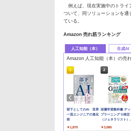
例えば、現在実施中のトライア
ついて、同ソリューションを通
ている。
Amazon 売れ筋ランキング
人工知能（本）
生成AI
Amazon 人工知能（本）の
10
1
2
ガで合格! 生成AI
Claude仕事術 仕事時
部下としてのAI 世界
深層学習教科書 ディ
ポート テキスト&
間は1/100に成果は
一流エンジニアの進化
プラーニング G検定
集
200%になる
術
（ジェネラリスト）
式テキスト 第3版
090
￥2,090
￥1,870
￥3,080
(EXAMPRESS)