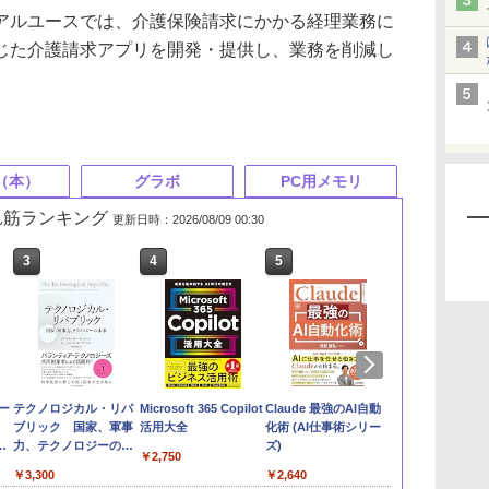
ルユースでは、介護保険請求にかかる経理業務に
じた介護請求アプリを開発・提供し、業務を削減し
（本）
グラボ
PC用メモリ
売れ筋ランキング
更新日時：2026/08/09 00:30
3
4
5
6
ー
テクノロジカル・リパ
Microsoft 365 Copilot
Claude 最強のAI自動
Microsoft 365
ブリック 国家、軍事
活用大全
化術 (AI仕事術シリー
踏み込み活用
公
力、テクノロジーの未
ズ)
るビジネス）
￥2,750
来
￥3,300
￥2,640
￥2,200