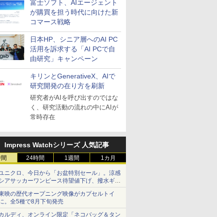
富士ソフト、AIエージェント
が購買を担う時代に向けた新
コマース戦略
日本HP、シニア層へのAI PC
活用を訴求する「AI PCで自
由研究」キャンペーン
キリンとGenerativeX、AIで
研究開発の在り方を刷新
研究者がAIを呼び出すのではな
く、研究活動の流れの中にAIが
常時存在
Impress Watchシリーズ 人気記事
時間
24時間
1週間
1カ月
ユニクロ、今日から「お盆特別セール」。涼感
シアサッカーワンピース待望値下げ、撥水ギア
ショーツは1990円に
東映の歴代オープニング映像がカプセルトイ
に。全5種で8月下旬発売
カルディ、オンライン限定「ネコバッグ＆タン