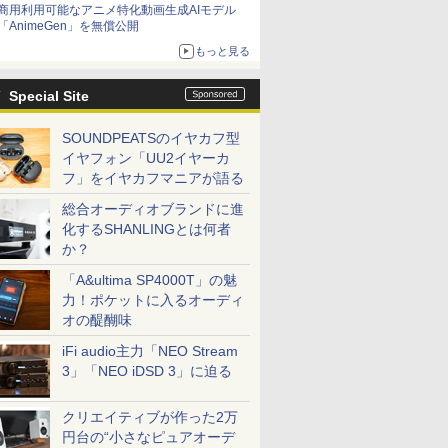
商用利用可能なアニメ特化動画生成AIモデル
「AnimeGen」を無償公開
もっと見る
Special Site
SOUNDPEATSのイヤカフ型
イヤフォン「UU2イヤーカ
フ」をイヤカフマニアが語る
総合オーディオブランドに進
化するSHANLINGとは何者
か？
「A&ultima SP4000T」の魅
力！ポケットに入るオーディ
オの醍醐味
iFi audio主力「NEO Stream
3」「NEO iDSD 3」に迫る
クリエイティブが作った2万
円台の“小さなピュアオーデ