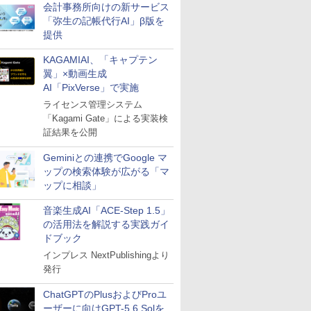
会計事務所向けの新サービス
「弥生の記帳代行AI」β版を
提供
KAGAMIAI、「キャプテン
翼」×動画生成
AI「PixVerse」で実施
ライセンス管理システム
「Kagami Gate」による実装検
証結果を公開
Geminiとの連携でGoogle マ
ップの検索体験が広がる「マ
ップに相談」
音楽生成AI「ACE-Step 1.5」
の活用法を解説する実践ガイ
ドブック
インプレス NextPublishingより
発行
ChatGPTのPlusおよびProユ
ーザーに向けGPT-5.6 Solを