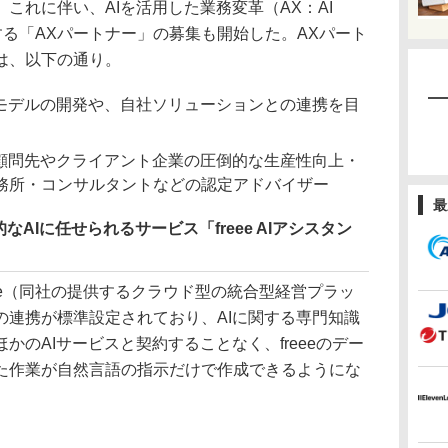
これに伴い、AIを活用した業務変革（AX：AI
もに推進する「AXパートナー」の募集も開始した。AXパート
は、以下の通り。
スモデルの開発や、自社ソリューションとの連携を目
、顧問先やクライアント企業の圧倒的な生産性向上・
務所・コンサルタントなどの認定アドバイザー
最
AIに任せられるサービス「freee AIアシスタン
freee（同社の提供するクラウド型の統合型経営プラッ
の連携が標準設定されており、AIに関する専門知識
かのAIサービスと契約することなく、freeeのデー
た作業が自然言語の指示だけで作成できるようにな