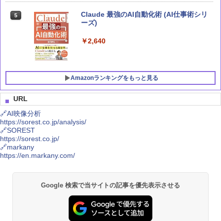
Claude 最強のAI自動化術 (AI仕事術シリ
5
ーズ)
￥2,640
Amazonランキングをもっと見る
URL
🔗AI映像分析
https://sorest.co.jp/analysis/
Claude 最強のAI自動化術 (AI仕事術シリ
MSI GeForce RTX 5070 12G VENTUS 2
Crucial(クルーシャル) PRO (マイクロン
1
1
1
🔗SOREST
ーズ)
X OC グラフィックスボード VD9071
製) デスクトップ用メモリ 16GBX2枚 D
https://sorest.co.jp/
DR4-3200 メーカー制限付無期限保証CP
🔗markany
2K16G4DFRA32A【国内正規代理店品】
￥2,640
￥117,131
https://en.markany.com/
￥43,470
Google 検索で当サイトの記事を優先表示させる
Microsoft 365 Copilot踏み込み活用術
玄人志向 AMD Radeon RX 9060 XT 搭
2
2
（できるビジネス）
載 グラフィックボード 16GB デュアル
シー・エフ・デー販売 CFD販売 CFD St
2
ファン 【国内正規品】 RD-RX9060XT-E
andard デスクトップ用 メモリ DDR4 32
16GB/DF
00 (PC4-25600) 16GB×2枚 288pin DIM
￥2,200