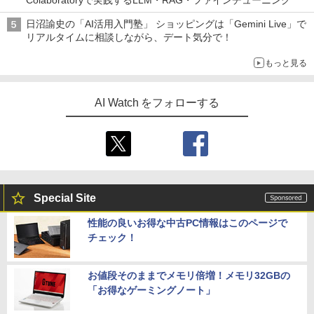
Colaboratoryで実践するLLM・RAG・ファインチューニング
代理店品
日沼諭史の「AI活用入門塾」 ショッピングは「Gemini Live」で
￥0
リアルタイムに相談しながら、デート気分で！
シリコンパワー デスクトップPC用 メモ
5
リ DDR4 3200 PC4-25600 16GB x 2枚
もっと見る
(32GB) 288Pin 1.2V CL22 SP032GBLF
U320F22
AI Watch をフォローする
￥35,980
Special Site
性能の良いお得な中古PC情報はこのページで
チェック！
お値段そのままでメモリ倍増！メモリ32GBの
「お得なゲーミングノート」