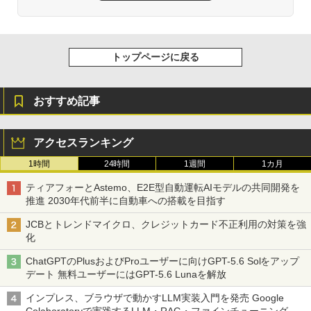
M 相性保証 W4U3200CS-16G
￥63,687
￥32,500
徹底攻略ディープラーニングG検定ジェ
トップページに戻る
3
ネラリスト問題集 第3版
MSI GeForce RTX 5070 Ti 16G GAMIN
3
G TRIO OC WHITE グラフィックスボー
CFD販売 デスクトップPC用メモリ グラ
3
ド VD9040
￥2,750
フェン 銅箔 ヒートシンク DDR5-5600 3
おすすめ記事
2GB×2枚 (64GB) 相性保証 288pin シ
ー・エフ・デー販売 CFD Standard W5
￥191,717
U5600CS-32GC46F
アクセスランキング
Claude仕事術 仕事時間は1/100に成果は
￥96,800
4
1時間
24時間
1週間
1カ月
200%になる
【Amazon.co.jp限定】MSI GeForce R
4
TX 5060 Ti 16G VENTUS 2X OC PLUS
ティアフォーとAstemo、E2E型自動運転AIモデルの共同開発を
￥2,090
A5クリアファイル同梱版 グラフィック
推進 2030年代前半に自動車への搭載を目指す
スボード VD9397
TEAMGROUP (旧称 Team) T-FORCE D
4
ELTA RGB DDR5 6000MHz 32GB (16G
JCBとトレンドマイクロ、クレジットカード不正利用の対策を強
Bx2枚) CL38 PC5-48000 デスクトップ
￥110,909
化
用 メモリ ホワイト Intel XMP3.0 / AMD
実践Claude Code入門―現場で活用する
EXPO 両対応【TEAMジャパン 国内正規
5
ChatGPTのPlusおよびProユーザーに向けGPT-5.6 Solをアップ
ためのAIコーディングの思考法
品・メーカー無期限保証】FF4D532G60
デート 無料ユーザーにはGPT-5.6 Lunaを解放
00HC38ADC01
ASUS NVIDIA GeForce RTX 5070Ti ビ
5
￥3,300
デオカード 16GB GDDR7 PCI Express
インプレス、ブラウザで動かすLLM実装入門を発売 Google
￥76,880
5.0 / PRIME-RTX5070TI-O16G 国内正規