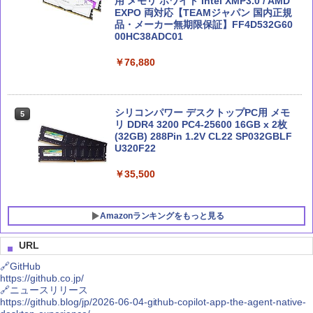
用 メモリ ホワイト Intel XMP3.0 / AMD
実践Claude Code入門―現場で活用する
EXPO 両対応【TEAMジャパン 国内正規
Microsoft 365 Copilot活用大全
5
5
ためのAIコーディングの思考法
品・メーカー無期限保証】FF4D532G60
MSI GeForce RTX 5080 16G GAMING
5
00HC38ADC01
￥2,750
TRIO OC グラフィックスカード VD8975
￥3,300
￥76,880
￥245,939
シリコンパワー デスクトップPC用 メモ
5
リ DDR4 3200 PC4-25600 16GB x 2枚
(32GB) 288Pin 1.2V CL22 SP032GBLF
U320F22
￥35,500
Amazonランキングをもっと見る
URL
🔗GitHub
https://github.co.jp/
🔗ニュースリリース
https://github.blog/jp/2026-06-04-github-copilot-app-the-agent-native-