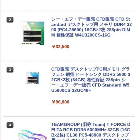
深層学習教科書 ディープラーニング G検
Microsoft 365 Copilot踏み込み活用術
玄人志向 AMD Radeon RX 9060 XT 搭
2
2
2
定（ジェネラリスト）公式テキスト 第3
（できるビジネス）
載 グラフィックボード 16GB デュアル
シー・エフ・デー販売 CFD販売 CFD St
2
版 (EXAMPRESS)
ファン 【国内正規品】 RD-RX9060XT-E
andard デスクトップ用 メモリ DDR4 32
16GB/DF
00 (PC4-25600) 16GB×2枚 288pin DIM
￥2,200
M 相性保証 W4U3200CS-16G
￥3,080
￥61,851
￥32,500
徹底攻略ディープラーニングG検定ジェ
テクノロジカル・リパブリック 国家、
3
3
ネラリスト問題集 第3版
軍事力、テクノロジーの未来
MSI GeForce RTX 5070 Ti 16G GAMIN
3
G TRIO OC WHITE グラフィックスボー
CFD販売 デスクトップPC用メモリ グラ
3
ド VD9040
￥2,750
フェン 銅箔 ヒートシンク DDR5-5600 3
￥3,300
2GB×2枚 (64GB) 相性保証 288pin シ
ー・エフ・デー販売 CFD Standard W5
￥191,717
U5600CS-32GC46F
Claude仕事術 仕事時間は1/100に成果は
Claude 最強のAI自動化術 (AI仕事術シリ
￥96,800
4
4
200%になる
ーズ)
MSI GeForce RTX 5060 Ti 8G VENTUS
4
2X OC PLUS グラフィックスボード VD9
￥2,090
140
￥2,640
TEAMGROUP (旧称 Team) T-FORCE D
4
ELTA RGB DDR5 6000MHz 32GB (16G
￥69,900
Bx2枚) CL38 PC5-48000 デスクトップ