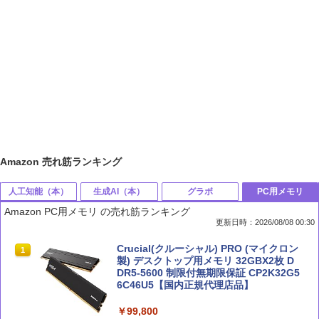
Amazon 売れ筋ランキング
人工知能（本）
生成AI（本）
グラボ
PC用メモリ
Amazon PC用メモリ の売れ筋ランキング
更新日時：2026/08/08 00:30
部下としてのAI 世界一流エンジニアの
Claude 最強のAI自動化術 (AI仕事術シリ
MSI GeForce RTX 5070 12G VENTUS 2
Crucial(クルーシャル) PRO (マイクロン
1
1
1
1
進化術
ーズ)
X OC グラフィックスボード VD9071
製) デスクトップ用メモリ 32GBX2枚 D
DR5-5600 制限付無期限保証 CP2K32G5
6C46U5【国内正規代理店品】
￥1,870
￥2,640
￥114,800
￥99,800