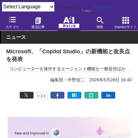
Powered by
Translate
AI Watch
AI活用
ビジネス・業務
カテゴリ
過去記事
検索
Impressサイト
ニュース
Microsoft、「Copilot Studio」の新機能と改良点
を発表
コンピューターを操作するエージェント機能を一般提供ほか
編集部：中野信二
2026年5月28日 16:40
リスト