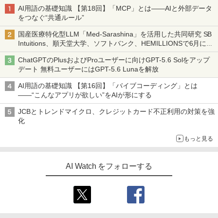
AI用語の基礎知識 【第18回】「MCP」とは――AIと外部データ
をつなぐ“共通ルール”
国産医療特化型LLM「Med-Sarashina」を活用した共同研究 SB
Intuitions、順天堂大学、ソフトバンク、HEMILLIONSで6月に開
始
ChatGPTのPlusおよびProユーザーに向けGPT-5.6 Solをアップ
デート 無料ユーザーにはGPT-5.6 Lunaを解放
AI用語の基礎知識 【第16回】「バイブコーディング」とは
――“こんなアプリが欲しい”をAIが形にする
JCBとトレンドマイクロ、クレジットカード不正利用の対策を強
化
もっと見る
AI Watch をフォローする