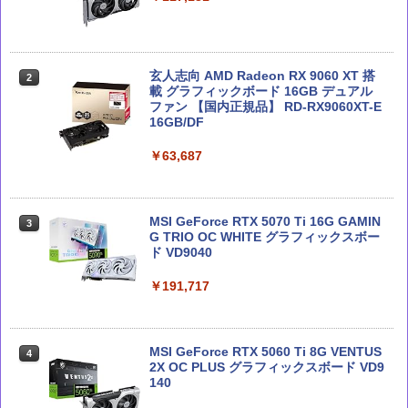
深層学習教科書 ディープラーニング G検
Microsoft 365 Copilot踏み込み活用術
玄人志向 AMD Radeon RX 9060 XT 搭
2
2
2
定（ジェネラリスト）公式テキスト 第3
（できるビジネス）
載 グラフィックボード 16GB デュアル
版 (EXAMPRESS)
ファン 【国内正規品】 RD-RX9060XT-E
16GB/DF
￥2,200
￥3,080
￥63,687
徹底攻略ディープラーニングG検定ジェ
テクノロジカル・リパブリック 国家、
3
3
ネラリスト問題集 第3版
軍事力、テクノロジーの未来
MSI GeForce RTX 5070 Ti 16G GAMIN
3
G TRIO OC WHITE グラフィックスボー
ド VD9040
￥2,750
￥3,300
￥191,717
Claude仕事術 仕事時間は1/100に成果は
Microsoft 365 Copilot活用大全
4
4
200%になる
MSI GeForce RTX 5060 Ti 8G VENTUS
4
2X OC PLUS グラフィックスボード VD9
￥2,750
￥2,090
140