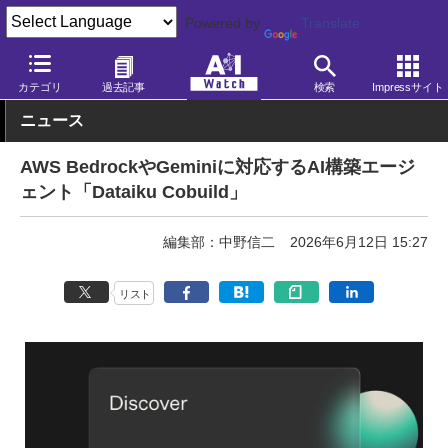
Powered by
Translate
AI Watch
AI活用
ビジネス・業務
カテゴリ
過去記事
検索
Impressサイト
ニュース
AWS BedrockやGeminiに対応するAI構築エージ
ェント「Dataiku Cobuild」
編集部：中野信二
2026年6月12日 15:27
リスト