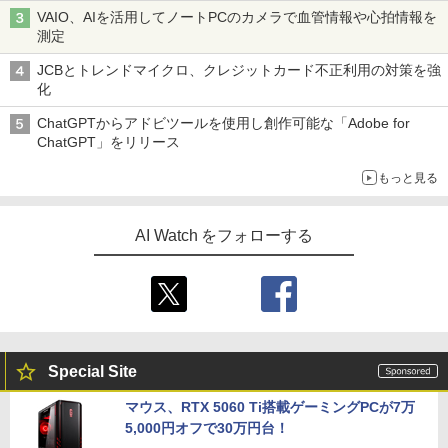
00HC38ADC01
VAIO、AIを活用してノートPCのカメラで血管情報や心拍情報を
測定
￥76,880
JCBとトレンドマイクロ、クレジットカード不正利用の対策を強
化
シリコンパワー デスクトップPC用 メモ
5
ChatGPTからアドビツールを使用し創作可能な「Adobe for
リ DDR4 3200 PC4-25600 16GB x 2枚
ChatGPT」をリリース
(32GB) 288Pin 1.2V CL22 SP032GBLF
U320F22
もっと見る
￥35,980
AI Watch をフォローする
Special Site
マウス、RTX 5060 Ti搭載ゲーミングPCが7万
5,000円オフで30万円台！