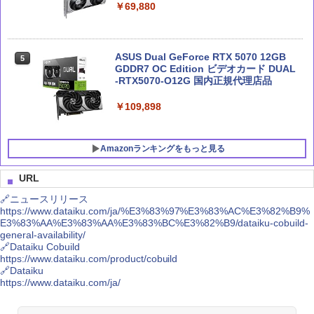
￥69,880
実践Claude Code入門―現場で活用する
Claude 最強のAI自動化術 (AI仕事術シリ
5
5
ためのAIコーディングの思考法
ーズ)
ASUS Dual GeForce RTX 5070 12GB
5
GDDR7 OC Edition ビデオカード DUAL
￥3,300
￥2,640
-RTX5070-O12G 国内正規代理店品
￥109,898
Amazonランキングをもっと見る
URL
🔗ニュースリリース
https://www.dataiku.com/ja/%E3%83%97%E3%83%AC%E3%82%B9%
Crucial(クルーシャル) PRO (マイクロン
1
E3%83%AA%E3%83%AA%E3%83%BC%E3%82%B9/dataiku-cobuild-
製) デスクトップ用メモリ 16GBX2枚 D
general-availability/
DR4-3200 メーカー制限付無期限保証CP
🔗Dataiku Cobuild
2K16G4DFRA32A【国内正規代理店品】
https://www.dataiku.com/product/cobuild
🔗Dataiku
￥34,800
https://www.dataiku.com/ja/