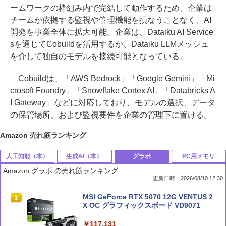
ームワークの枠組み内で完結して動作するため、企業は
チームが依拠する監視や管理機能を損なうことなく、AI
開発を事業全体に拡大可能。企業は、Dataiku AI Service
sを通じてCobuildを活用するか、Dataiku LLMメッシュ
を介して独自のモデルを接続可能となっている。
Cobuildは、「AWS Bedrock」「Google Gemini」「Mi
crosoft Foundry」「Snowflake Cortex AI」「Databricks A
I Gateway」などに対応しており、モデルの選択、データ
の保管場所、および監視要件を企業の管理下に置ける。
Amazon 売れ筋ランキング
人工知能（本）
生成AI（本）
グラボ
PC用メモリ
Amazon グラボ の売れ筋ランキング
更新日時：2026/08/10 12:30
部下としてのAI 世界一流エンジニアの
Claude 最強のAI自動化術 (AI仕事術シリ
MSI GeForce RTX 5070 12G VENTUS 2
1
1
1
進化術
ーズ)
X OC グラフィックスボード VD9071
￥1,870
￥2,640
￥117,131