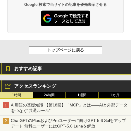
シー・エフ・デー販売 CFD販売 CFD St
Google 検索で当サイトの記事を優先表示させる
2
andard デスクトップ用 メモリ DDR4 26
66 (PC4-21300) 8GB×1枚 288pin DIMM
相性保証 D4U2666CS-8G (× 3)
￥32,940
トップページに戻る
CFD販売 デスクトップPC用メモリ グラ
3
フェン 銅箔 ヒートシンク DDR5-5600 3
2GB×2枚 (64GB) 相性保証 288pin シ
ー・エフ・デー販売 CFD Standard W5
おすすめ記事
U5600CS-32GC46F
￥96,800
アクセスランキング
1時間
24時間
1週間
1カ月
TEAMGROUP (旧称 Team) T-FORCE D
4
AI用語の基礎知識 【第18回】「MCP」とは――AIと外部データ
ELTA RGB DDR5 6000MHz 32GB (16G
をつなぐ“共通ルール”
Bx2枚) CL38 PC5-48000 デスクトップ
用 メモリ ホワイト Intel XMP3.0 / AMD
ChatGPTのPlusおよびProユーザーに向けGPT-5.6 Solをアップ
EXPO 両対応【TEAMジャパン 国内正規
デート 無料ユーザーにはGPT-5.6 Lunaを解放
品・メーカー無期限保証】FF4D532G60