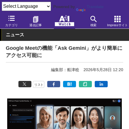
Powered by
Translate
AI Watch
AI活用
ビジネス・業務
カテゴリ
過去記事
検索
Impressサイト
ニュース
Google Meetの機能「Ask Gemini」がより簡単に
アクセス可能に
編集部：船津稔
2026年5月28日 12:20
リスト