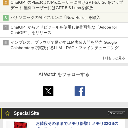
ChatGPTのPlusおよびProユーザーに向けGPT-5.6 Solをアップ
ELTA RGB DDR5 6000MHz 32GB (16G
デート 無料ユーザーにはGPT-5.6 Lunaを解放
Bx2枚) CL38 PC5-48000 デスクトップ
￥110,909
用 メモリ ホワイト Intel XMP3.0 / AMD
パナソニックのAIドアホンに「New Relic」を導入
EXPO 両対応【TEAMジャパン 国内正規
品・メーカー無期限保証】FF4D532G60
ChatGPTからアドビツールを使用し創作可能な「Adobe for
00HC38ADC01
MSI GeForce RTX 5080 16G GAMING
5
ChatGPT」をリリース
TRIO OC グラフィックスカード VD8975
￥76,880
インプレス、ブラウザで動かすLLM実装入門を発売 Google
￥245,939
Colaboratoryで実践するLLM・RAG・ファインチューニング
もっと見る
シリコンパワー デスクトップPC用 メモ
5
リ DDR4 3200 PC4-25600 16GB x 2枚
(32GB) 288Pin 1.2V CL22 SP032GBLF
U320F22
AI Watch をフォローする
￥35,500
Special Site
お値段そのままでメモリ倍増！メモリ32GBの