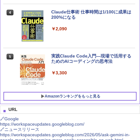
Claude仕事術 仕事時間は1/100に成果は
Claude 最強のAI自動化術 (AI仕事術シリ
4
4
200%になる
ーズ)
￥2,090
￥2,640
実践Claude Code入門―現場で活用する
Microsoft 365 Copilot活用大全
5
5
ためのAIコーディングの思考法
￥2,750
￥3,300
Amazonランキングをもっと見る
URL
🔗Google
https://workspaceupdates.googleblog.com/
MSI GeForce RTX 5070 12G VENTUS 2
Crucial(クルーシャル) PRO (マイクロン
1
1
🔗ニュースリリース
X OC グラフィックスボード VD9071
製) デスクトップ用メモリ 16GBX2枚 D
https://workspaceupdates.googleblog.com/2026/05/ask-gemini-in-
DR4-3200 メーカー制限付無期限保証CP
google-meet-is-becoming-more-easily-accessible-on-web.html
2K16G4DFRA32A【国内正規代理店品】