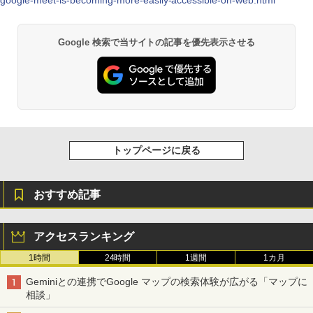
￥114,800
￥34,800
Google 検索で当サイトの記事を優先表示させる
玄人志向 AMD Radeon RX 9060 XT 搭
2
載 グラフィックボード 16GB デュアル
シー・エフ・デー販売 CFD販売 CFD St
2
ファン 【国内正規品】 RD-RX9060XT-E
andard デスクトップ用 メモリ DDR4 32
16GB/DF
00 (PC4-25600) 16GB×2枚 288pin DIM
M 相性保証 W4U3200CS-16G
￥61,851
￥32,400
トップページに戻る
MSI GeForce RTX 5070 Ti 16G GAMIN
3
G TRIO OC WHITE グラフィックスボー
CFD販売 デスクトップPC用メモリ グラ
3
おすすめ記事
ド VD9040
フェン 銅箔 ヒートシンク DDR5-5600 3
2GB×2枚 (64GB) 相性保証 288pin シ
ー・エフ・デー販売 CFD Standard W5
￥191,717
U5600CS-32GC46F
アクセスランキング
1時間
24時間
1週間
1カ月
￥96,800
【Amazon.co.jp限定】MSI GeForce R
4
Geminiとの連携でGoogle マップの検索体験が広がる「マップに
TX 5060 Ti 16G VENTUS 2X OC PLUS
相談」
A5クリアファイル同梱版 グラフィック
スボード VD9397
TEAMGROUP (旧称 Team) T-FORCE D
4