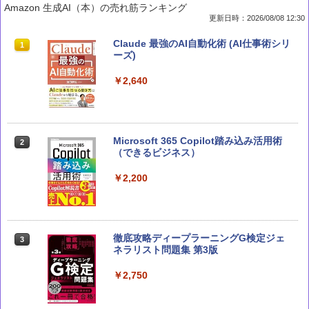
Amazon 生成AI（本）の売れ筋ランキング
更新日時：2026/08/08 12:30
部下としてのAI 世界一流エンジニアの
Claude 最強のAI自動化術 (AI仕事術シリ
1
1
進化術
ーズ)
￥1,870
￥2,640
深層学習教科書 ディープラーニング G検
Microsoft 365 Copilot踏み込み活用術
2
2
定（ジェネラリスト）公式テキスト 第3
（できるビジネス）
版 (EXAMPRESS)
￥2,200
￥3,080
徹底攻略ディープラーニングG検定ジェ
テクノロジカル・リパブリック 国家、
3
3
ネラリスト問題集 第3版
軍事力、テクノロジーの未来
￥2,750
￥3,300