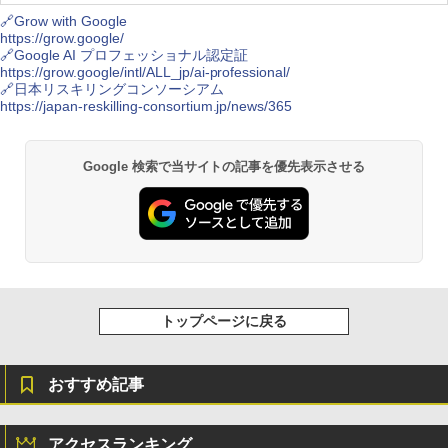
🔗Grow with Google
https://grow.google/
MSI GeForce RTX 5070 12G VENTUS 2
Crucial(クルーシャル) PRO (マイクロン
1
1
🔗Google AI プロフェッショナル認定証
X OC グラフィックスボード VD9071
製) デスクトップ用メモリ 16GBX2枚 D
https://grow.google/intl/ALL_jp/ai-professional/
DR4-3200 メーカー制限付無期限保証CP
🔗日本リスキリングコンソーシアム
2K16G4DFRA32A【国内正規代理店品】
￥114,800
https://japan-reskilling-consortium.jp/news/365
￥38,900
Google 検索で当サイトの記事を優先表示させる
玄人志向 AMD Radeon RX 9060 XT 搭
2
載 グラフィックボード 16GB デュアル
シー・エフ・デー販売 CFD販売 CFD St
2
ファン 【国内正規品】 RD-RX9060XT-E
andard デスクトップ用 メモリ DDR4 32
16GB/DF
00 (PC4-25600) 16GB×2枚 288pin DIM
M 相性保証 W4U3200CS-16G
￥65,000
￥32,400
トップページに戻る
MSI GeForce RTX 5070 Ti 16G GAMIN
3
G TRIO OC WHITE グラフィックスボー
CFD販売 デスクトップPC用メモリ グラ
3
ド VD9040
フェン 銅箔 ヒートシンク DDR5-5600 3
おすすめ記事
2GB×2枚 (64GB) 相性保証 288pin シ
ー・エフ・デー販売 CFD Standard W5
￥191,717
U5600CS-32GC46F
アクセスランキング