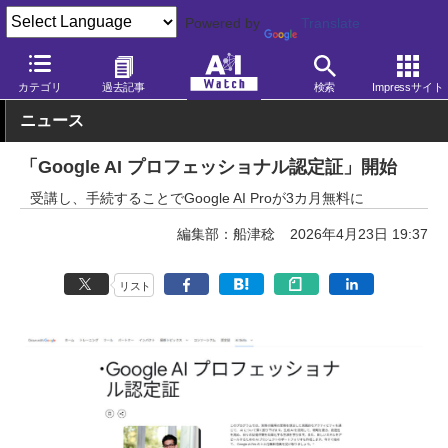
Powered by
Translate
AI Watch
AI活用
生活・個人向けサービス
カテゴリ
過去記事
検索
Impressサイト
ニュース
「Google AI プロフェッショナル認定証」開始
受講し、手続することでGoogle AI Proが3カ月無料に
編集部：船津稔
2026年4月23日 19:37
リスト