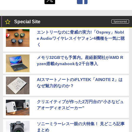
Special Site
エントリーなのに脅威の実力!「Osprey」Nobl
e Audioワイヤレスイヤフォン4機種を一気に聴
く
メモリ32GBでも予算内。産経新聞社がAMD R
yzen搭載dynabookを2千台導入
AIスマートノートのiFLYTEK「AINOTE 2」は
なぜ魅力的なのか？
クリエイティブが作った2万円台の“小さなピュ
アオーディオスピーカー”
ソニーミラーレス一眼の大特集！ 見どころ記事
まとめ