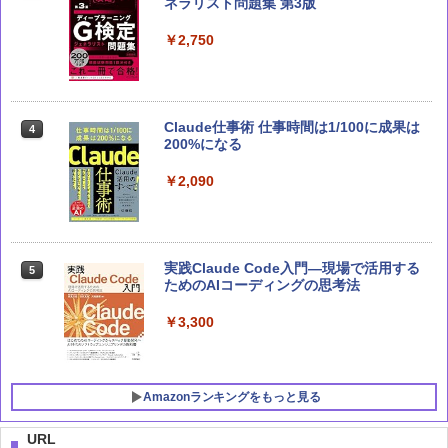
ネラリスト問題集 第3版
軍事力、テクノロジーの未来
￥2,750
￥3,300
Claude仕事術 仕事時間は1/100に成果は
Claude 最強のAI自動化術 (AI仕事術シリ
4
4
200%になる
ーズ)
￥2,090
￥2,640
実践Claude Code入門―現場で活用する
Microsoft 365 Copilot活用大全
5
5
ためのAIコーディングの思考法
￥2,750
￥3,300
Amazonランキングをもっと見る
URL