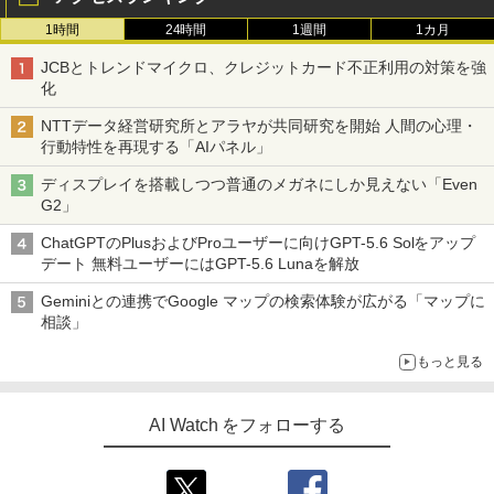
￥96,800
1時間
24時間
1週間
1カ月
【Amazon.co.jp限定】MSI GeForce R
4
TX 5060 Ti 16G VENTUS 2X OC PLUS
JCBとトレンドマイクロ、クレジットカード不正利用の対策を強
A5クリアファイル同梱版 グラフィック
化
スボード VD9397
TEAMGROUP (旧称 Team) T-FORCE D
4
ELTA RGB DDR5 6000MHz 32GB (16G
NTTデータ経営研究所とアラヤが共同研究を開始 人間の心理・
Bx2枚) CL38 PC5-48000 デスクトップ
￥110,909
行動特性を再現する「AIパネル」
用 メモリ ホワイト Intel XMP3.0 / AMD
EXPO 両対応【TEAMジャパン 国内正規
ディスプレイを搭載しつつ普通のメガネにしか見えない「Even
品・メーカー無期限保証】FF4D532G60
G2」
00HC38ADC01
MSI GeForce RTX 5080 16G GAMING
5
TRIO OC グラフィックスカード VD8975
ChatGPTのPlusおよびProユーザーに向けGPT-5.6 Solをアップ
￥76,880
デート 無料ユーザーにはGPT-5.6 Lunaを解放
￥245,939
Geminiとの連携でGoogle マップの検索体験が広がる「マップに
相談」
シリコンパワー デスクトップPC用 メモ
5
リ DDR4 3200 PC4-25600 8GB x 2枚 (1
もっと見る
6GB) 288Pin 1.2V CL22 SP016GBLFU
320B22
AI Watch をフォローする
￥18,280