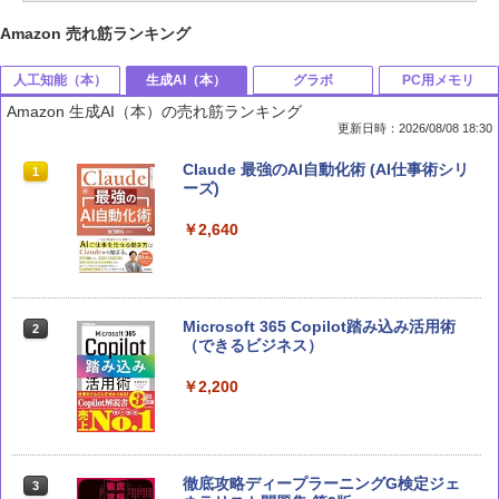
Amazon 売れ筋ランキング
人工知能（本）
生成AI（本）
グラボ
PC用メモリ
Amazon 生成AI（本）の売れ筋ランキング
更新日時：2026/08/08 18:30
部下としてのAI 世界一流エンジニアの
Claude 最強のAI自動化術 (AI仕事術シリ
1
1
進化術
ーズ)
￥1,870
￥2,640
深層学習教科書 ディープラーニング G検
Microsoft 365 Copilot踏み込み活用術
2
2
定（ジェネラリスト）公式テキスト 第3
（できるビジネス）
版 (EXAMPRESS)
￥2,200
￥3,080
徹底攻略ディープラーニングG検定ジェ
テクノロジカル・リパブリック 国家、
3
3