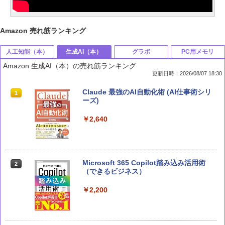
Amazon 売れ筋ランキング
人工知能（本）
生成AI（本）
グラボ
PC用メモリ
Amazon 生成AI（本）の売れ筋ランキング
更新日時：2026/08/07 18:30
部下としてのAI 世界一流エンジニアの
Claude 最強のAI自動化術 (AI仕事術シリ
1
1
進化術
ーズ)
￥1,870
￥2,640
深層学習教科書 ディープラーニング G検
Microsoft 365 Copilot踏み込み活用術
2
2
定（ジェネラリスト）公式テキスト 第3
（できるビジネス）
版 (EXAMPRESS)
￥2,200
￥3,080