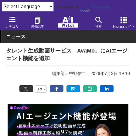
Powered by
Translate
AI Watch
AI活用
ビジネス・業務
カテゴリ
過去記事
検索
Impressサイト
ニュース
タレント生成動画サービス「AvaMo」にAIエージ
ェント機能を追加
編集部：中野信二
2026年7月3日 19:10
リスト