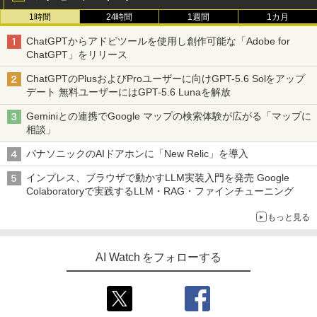
U5600CS-32GC46F
1時間
24時間
1週間
1カ月
￥96,800
ChatGPTからアドビツールを使用し創作可能な「Adobe for
MSI GeForce RTX 5060 Ti 8G VENTUS
4
ChatGPT」をリリース
2X OC PLUS グラフィックスボード VD9
140
ChatGPTのPlusおよびProユーザーに向けGPT-5.6 Solをアップ
TEAMGROUP (旧称 Team) T-FORCE D
4
デート 無料ユーザーにはGPT-5.6 Lunaを解放
ELTA RGB DDR5 6000MHz 32GB (16G
￥69,900
Bx2枚) CL38 PC5-48000 デスクトップ
Geminiとの連携でGoogle マップの検索体験が広がる「マップに
用 メモリ ホワイト Intel XMP3.0 / AMD
相談」
EXPO 両対応【TEAMジャパン 国内正規
品・メーカー無期限保証】FF4D532G60
MSI GeForce RTX 5080 16G GAMING
5
パナソニックのAIドアホンに「New Relic」を導入
00HC38ADC01
TRIO OC グラフィックスカード VD8975
インプレス、ブラウザで動かすLLM実装入門を発売 Google
￥76,880
￥245,939
Colaboratoryで実践するLLM・RAG・ファインチューニング
もっと見る
シリコンパワー デスクトップPC用 メモ
5
リ DDR4 3200 PC4-25600 16GB x 2枚
(32GB) 288Pin 1.2V CL22 SP032GBLF
AI Watch をフォローする
U320F22
￥35,500