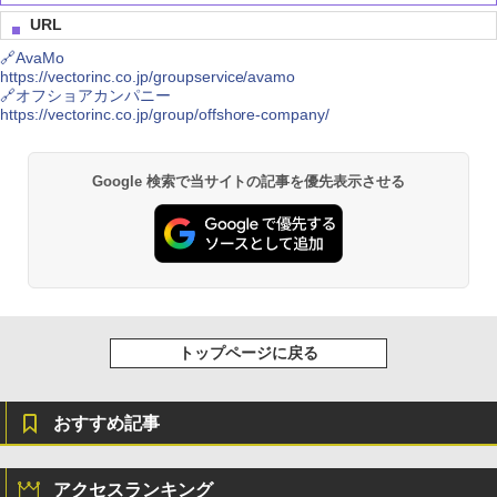
URL
🔗AvaMo
https://vectorinc.co.jp/groupservice/avamo
MSI GeForce RTX 5070 12G VENTUS 2
Crucial(クルーシャル) PRO (マイクロン
1
1
🔗オフショアカンパニー
X OC グラフィックスボード VD9071
製) デスクトップ用メモリ 16GBX2枚 D
https://vectorinc.co.jp/group/offshore-company/
DR4-3200 メーカー制限付無期限保証CP
2K16G4DFRA32A【国内正規代理店品】
￥115,960
￥34,800
Google 検索で当サイトの記事を優先表示させる
玄人志向 AMD Radeon RX 9060 XT 搭
2
載 グラフィックボード 16GB デュアル
シー・エフ・デー販売 CFD販売 CFD St
2
ファン 【国内正規品】 RD-RX9060XT-E
andard デスクトップ用 メモリ DDR4 32
16GB/DF
00 (PC4-25600) 16GB×2枚 288pin DIM
M 相性保証 W4U3200CS-16G
￥61,851
￥32,500
トップページに戻る
MSI GeForce RTX 5070 Ti 16G GAMIN
3
おすすめ記事
G TRIO OC WHITE グラフィックスボー
CFD販売 デスクトップPC用メモリ グラ
3
ド VD9040
フェン 銅箔 ヒートシンク DDR5-5600 3
2GB×2枚 (64GB) 相性保証 288pin シ
ー・エフ・デー販売 CFD Standard W5
￥191,717
アクセスランキング