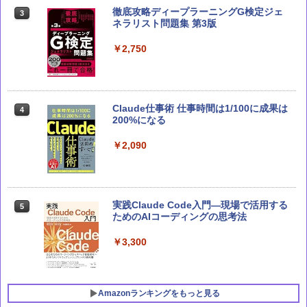
徹底攻略ディープラーニングG検定ジェ
テクノロジカル・リパブリック 国家、
3
3
ネラリスト問題集 第3版
軍事力、テクノロジーの未来
￥2,750
￥3,300
Claude仕事術 仕事時間は1/100に成果は
Claude 最強のAI自動化術 (AI仕事術シリ
4
4
200%になる
ーズ)
￥2,090
￥2,640
実践Claude Code入門―現場で活用する
Microsoft 365 Copilot踏み込み活用術
5
5
ためのAIコーディングの思考法
（できるビジネス）
￥3,300
￥2,200
Amazonランキングをもっと見る